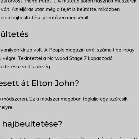
rizsi orvost, Pierre Putot-t. A műtétje során használt műszerek
 vált. Az eljárás után még a fejét is beütötte, miközben
en a hajbeültetése jelentősen megsérült.
ültetés
gyanilyen kínzó volt. A People magazin arról számolt be, hogy
ák végre. Tekintettel a Norwood Stage 7 kopaszodó
tültetésre volt szükség.
esett át Elton John?
os módszeren. Ez a módszer magában foglalja egy szőrcsík
helyre.
n hajbeültetése?