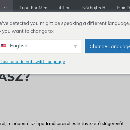
k
Tupe For Men
itthon
Női hajfedő
Hair D
've detected you might be speaking a different language.
 you want to change to:
English
Change Languag
CIÓTÓL A PARÓKÁI
Close and do not switch language
ASZ?
l, felháborító színpadi műsorairól és listavezető slágereiről