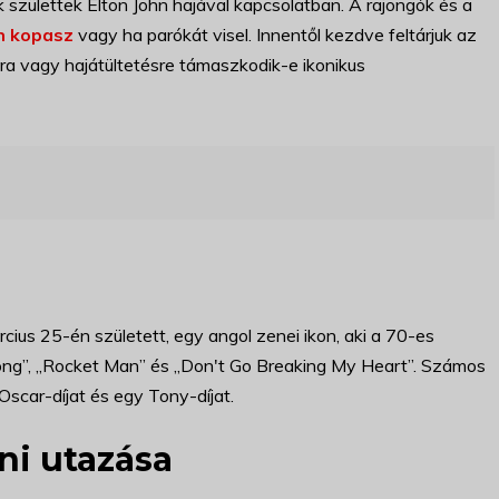
 születtek Elton John hajával kapcsolatban. A rajongók és a
n kopasz
vagy ha parókát visel. Innentől kezdve feltárjuk az
ára vagy hajátültetésre támaszkodik-e ikonikus
ius 25-én született, egy angol zenei ikon, aki a 70-es
 Song”, „Rocket Man” és „Don't Go Breaking My Heart”. Számos
Oscar-díjat és egy Tony-díjat.
eni utazása