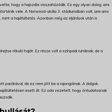
vette, hogy a hajszála visszahúzódik. Ez egy olyan dolog, ami
gtörténik vele. A Norwood-skála 3. stádiumában volt, ami arra
 mint a hajátültetés. Azonban még az eljárások után is
rejtse ritkuló haját. Ez része volt a színpadi ruháinak, de a
t parókával, de ez nem jött be a rajongóinak. A dolgok
 hajátültetésen esett át. Ez oda vezetett, hogy öntudatosnak
aszodik.
hullását?