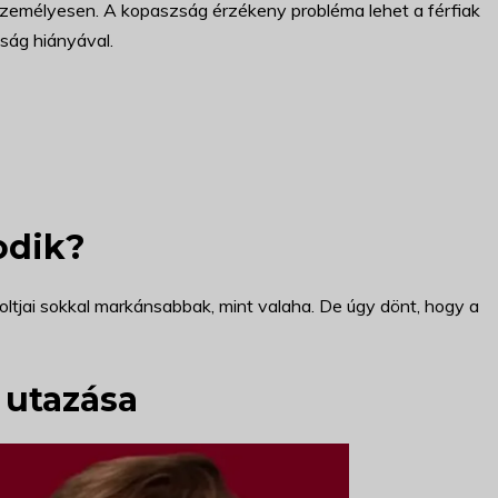
á személyesen. A kopaszság érzékeny probléma lehet a férfiak
sság hiányával.
odik?
foltjai sokkal markánsabbak, mint valaha. De úgy dönt, hogy a
 utazása