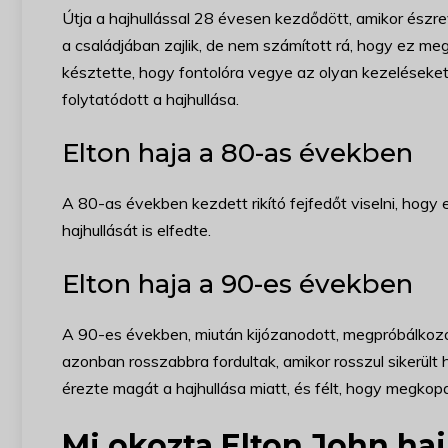
Útja a hajhullással 28 évesen kezdődött, amikor észre
a családjában zajlik, de nem számított rá, hogy ez me
késztette, hogy fontolóra vegye az olyan kezeléseket,
folytatódott a hajhullása.
Elton haja a 80-as években
A 80-as években kezdett rikító fejfedőt viselni, hogy el
hajhullását is elfedte.
Elton haja a 90-es években
A 90-es években, miután kijózanodott, megpróbálkozot
azonban rosszabbra fordultak, amikor rosszul sikerült
érezte magát a hajhullása miatt, és félt, hogy megkop
Mi okozta Elton John haj