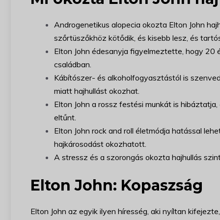
Androgenetikus alopecia okozta Elton John hajhu
szőrtüszőkhöz kötődik, és kisebb lesz, és tartó
Elton John édesanyja figyelmeztette, hogy 20
családban.
Kábítószer- és alkoholfogyasztástól is szenved
miatt hajhullást okozhat.
Elton John a rossz festési munkát is hibáztatja
eltűnt.
Elton John rock and roll életmódja hatással leh
hajkárosodást okozhatott.
A stressz és a szorongás okozta hajhullás szint
Elton John: Kopaszság
Elton John az egyik ilyen híresség, aki nyíltan kifejezt