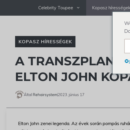
Ugrás
Celebrity Toupee
Kopasz híressége
a
tartalomra
We
Do
KOPASZ HÍRESSÉGEK
A TRANSZPLANTÁ
ELTON JOHN KOP
Által
Rehairsystem
2023. június 17
Elton John zenei legenda. Az évek során pompás ruháiró