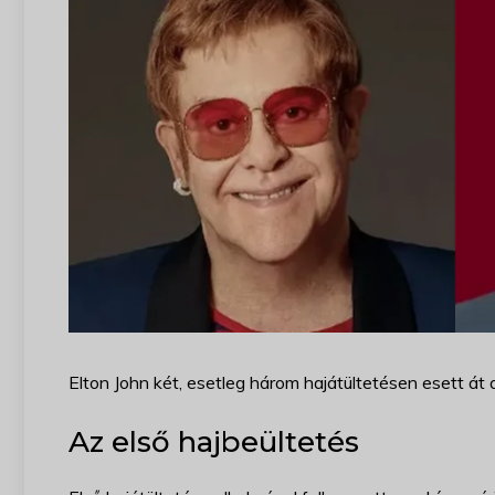
Elton John két, esetleg három hajátültetésen esett á
Az első hajbeültetés