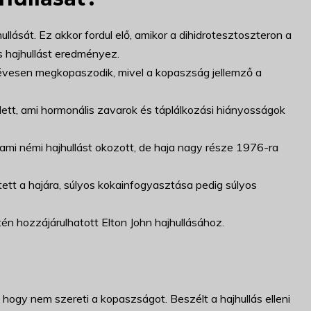
llását. Ez akkor fordul elő, amikor a dihidrotesztoszteron a
s hajhullást eredményez.
 évesen megkopaszodik, mivel a kopaszság jellemző a
ett, ami hormonális zavarok és táplálkozási hiányosságok
, ami némi hajhullást okozott, de haja nagy része 1976-ra
etett a hajára, súlyos kokainfogyasztása pedig súlyos
én hozzájárulhatott Elton John hajhullásához.
e, hogy nem szereti a kopaszságot. Beszélt a hajhullás elleni