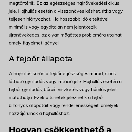
megtörténik. Ez az egészséges hajnövekedési ciklus
jele. Hajhullás esetén a visszanövés késhet, ritka vagy
teljesen hiányozhat. Ha hosszabb idő elteltével
minimális vagy egyáltalán nem jelentkezik
újranövekedés, az olyan mögöttes problémára utalhat,
amely figyelmet igényel.
A fejbőr állapota
A hajhullás során a fejbőr egészséges marad, nincs
látható gyulladás vagy irritáció jele. Hajhullás esetén a
fejbőr gyulladás, bőrpír, viszketés vagy hámlás jeleit
mutathatja. Ezek a tünetek jelezhetik a fejbőr
bizonyos állapotait vagy rendellenességeit, amelyek
hozzájárulnak a hajhulláshoz.
Hogyan csökkenthető a