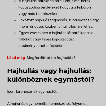
A hajhullás foltokban fordul elő, sima, kerek
kopaszodási területeket hagyva a fejbőrön
vagy más testrészeken.
Fokozott hajhullás fogmosás, zuhanyozás vagy
finom rángatás közben a hajhullás jele lehet.
Egyes esetekben a hajhullás látható kopasz
foltokat vagy teljes kopaszodást
eredményezhet a fejbőrön.
Lásd még
:
Megfordítható a hajhullás?
Hajhullás vagy hajhullás:
különböznek egymástól?
Igen, különböznek egymástól.
A hajhullás egy normális, természetes folyamat,