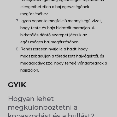
elengedhetetlen a haj egészségének
megőrzéséhez.
Igyon naponta megfelelő mennyiségű vizet,
hogy teste és haja hidratált maradjon. A
hidratálás döntő szerepet játszik az
egészséges haj megőrzésében.
Rendszeresen nyírja le a haját, hogy
megszabaduljon a töredezett hajvégektől, és
megakadályozza, hogy felfelé vándoroljanak a
hajszálon.
GYIK
Hogyan lehet
megkülönböztetni a
kopaszodást és a hullást?