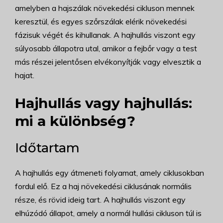
amelyben a hajszálak növekedési cikluson mennek
keresztül, és egyes szőrszálak elérik növekedési
fázisuk végét és kihullanak. A hajhullás viszont egy
súlyosabb állapotra utal, amikor a fejbőr vagy a test
más részei jelentősen elvékonyítják vagy elvesztik a
hajat.
Hajhullás vagy hajhullás:
mi a különbség?
Időtartam
A hajhullás egy átmeneti folyamat, amely ciklusokban
fordul elő. Ez a haj növekedési ciklusának normális
része, és rövid ideig tart. A hajhullás viszont egy
elhúzódó állapot, amely a normál hullási cikluson túl is