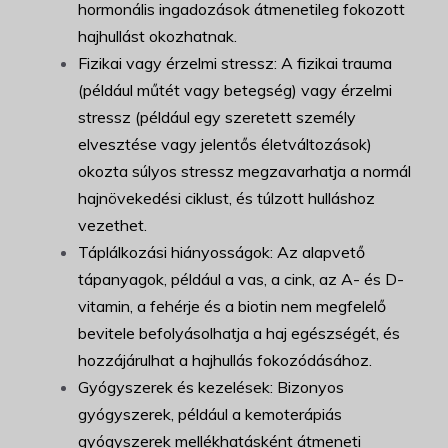
hormonális ingadozások átmenetileg fokozott
hajhullást okozhatnak.
Fizikai vagy érzelmi stressz: A fizikai trauma
(például műtét vagy betegség) vagy érzelmi
stressz (például egy szeretett személy
elvesztése vagy jelentős életváltozások)
okozta súlyos stressz megzavarhatja a normál
hajnövekedési ciklust, és túlzott hulláshoz
vezethet.
Táplálkozási hiányosságok: Az alapvető
tápanyagok, például a vas, a cink, az A- és D-
vitamin, a fehérje és a biotin nem megfelelő
bevitele befolyásolhatja a haj egészségét, és
hozzájárulhat a hajhullás fokozódásához.
Gyógyszerek és kezelések: Bizonyos
gyógyszerek, például a kemoterápiás
gyógyszerek mellékhatásként átmeneti