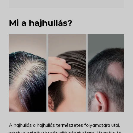
Mi a hajhullás?
A hajhullás a hajhullás természetes folyamatára utal,
amely a haj növekedési ciklusának része. Normális és