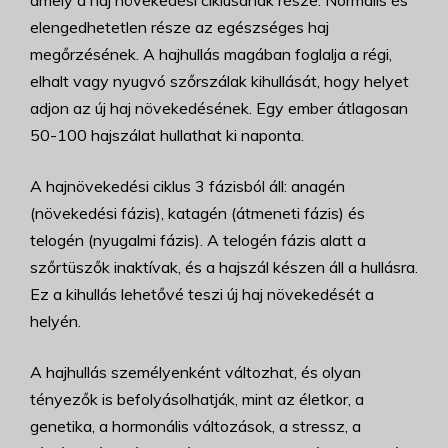
elengedhetetlen része az egészséges haj
megőrzésének. A hajhullás magában foglalja a régi,
elhalt vagy nyugvó szőrszálak kihullását, hogy helyet
adjon az új haj növekedésének. Egy ember átlagosan
50-100 hajszálat hullathat ki naponta.
A hajnövekedési ciklus 3 fázisból áll: anagén
(növekedési fázis), katagén (átmeneti fázis) és
telogén (nyugalmi fázis). A telogén fázis alatt a
szőrtüszők inaktívak, és a hajszál készen áll a hullásra.
Ez a kihullás lehetővé teszi új haj növekedését a
helyén.
A hajhullás személyenként változhat, és olyan
tényezők is befolyásolhatják, mint az életkor, a
genetika, a hormonális változások, a stressz, a