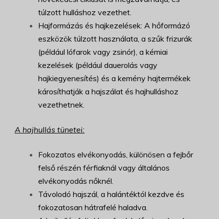
túlzott hulláshoz vezethet.
Hajformázás és hajkezelések: A hőformázó
eszközök túlzott használata, a szűk frizurák
(például lófarok vagy zsinór), a kémiai
kezelések (például dauerolás vagy
hajkiegyenesítés) és a kemény hajtermékek
károsíthatják a hajszálat és hajhulláshoz
vezethetnek.
A hajhullás tünetei:
Fokozatos elvékonyodás, különösen a fejbőr
felső részén férfiaknál vagy általános
elvékonyodás nőknél.
Távolodó hajszál, a halántéktól kezdve és
fokozatosan hátrafelé haladva.