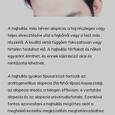
A hajhullás, más néven alopecia, a haj részleges vagy
teljes elvesztésére utal a fejbőrről vagy a test más
részeiről. A kiváltó októl függően fokozatosan vagy
hirtelen fordulhat elő. A hajhullás férfiakat és nőket
egyaránt érinthet, és ennek különböző okai és
mintázatai lehetnek.
A hajhullás gyakori típusai közé tartozik az
androgenetikus alopecia (férfi/női típusú kopaszság),
az alopecia areata, a telogen effluvium, a vontatási
alopecia és az alopecia universalis/totalis. Ezenkívül
fontos azonosítani a hajhullás mögöttes okát a
megfelelő kezelési megközelítés meghatározásához.