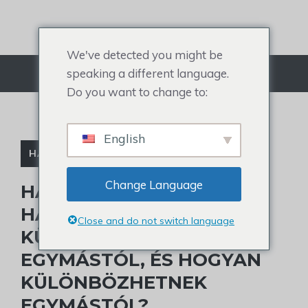
Ugrás
a
tartalomra
We've detected you might be
speaking a different language.
Menü
Do you want to change to:
English
HAJHULLÁS
Change Language
HAJHULLÁS VAGY
HAJHULLÁS:
Close and do not switch language
KÜLÖNBÖZNEK
EGYMÁSTÓL, ÉS HOGYAN
KÜLÖNBÖZHETNEK
EGYMÁSTÓL?