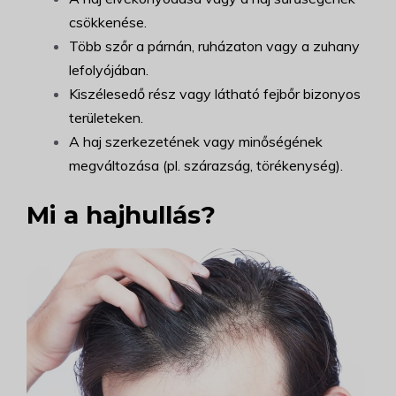
csökkenése.
Több szőr a párnán, ruházaton vagy a zuhany
lefolyójában.
Kiszélesedő rész vagy látható fejbőr bizonyos
területeken.
A haj szerkezetének vagy minőségének
megváltozása (pl. szárazság, törékenység).
Mi a hajhullás?