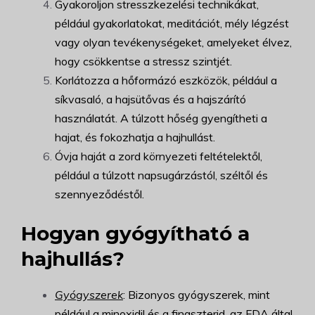
Gyakoroljon stresszkezelési technikákat,
például gyakorlatokat, meditációt, mély légzést
vagy olyan tevékenységeket, amelyeket élvez,
hogy csökkentse a stressz szintjét.
Korlátozza a hőformázó eszközök, például a
síkvasaló, a hajsütővas és a hajszárító
használatát. A túlzott hőség gyengítheti a
hajat, és fokozhatja a hajhullást.
Óvja haját a zord környezeti feltételektől,
például a túlzott napsugárzástól, széltől és
szennyeződéstől.
Hogyan gyógyítható a
hajhullás?
Gyógyszerek
: Bizonyos gyógyszerek, mint
például a minoxidil és a finaszterid, az FDA által