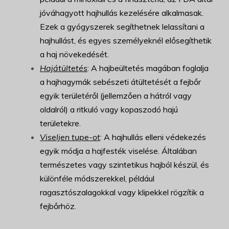
jóváhagyott hajhullás kezelésére alkalmasak.
Ezek a gyógyszerek segíthetnek lelassítani a
hajhullást, és egyes személyeknél elősegíthetik
a haj növekedését.
Hajátültetés
: A hajbeültetés magában foglalja
a hajhagymák sebészeti átültetését a fejbőr
egyik területéről (jellemzően a hátról vagy
oldalról) a ritkuló vagy kopaszodó hajú
területekre.
Viseljen tupe-ot
: A hajhullás elleni védekezés
egyik módja a hajfesték viselése. Általában
természetes vagy szintetikus hajból készül, és
különféle módszerekkel, például
ragasztószalagokkal vagy klipekkel rögzítik a
fejbőrhöz.