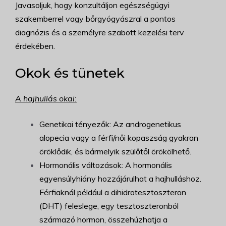
Javasoljuk, hogy konzultáljon egészségügyi
szakemberrel vagy bőrgyógyászral a pontos
diagnózis és a személyre szabott kezelési terv
érdekében.
Okok és tünetek
A hajhullás okai:
Genetikai tényezők: Az androgenetikus
alopecia vagy a férfi/női kopaszság gyakran
öröklődik, és bármelyik szülőtől örökölhető.
Hormonális változások: A hormonális
egyensúlyhiány hozzájárulhat a hajhulláshoz.
Férfiaknál például a dihidrotesztoszteron
(DHT) feleslege, egy tesztoszteronból
származó hormon, összehúzhatja a