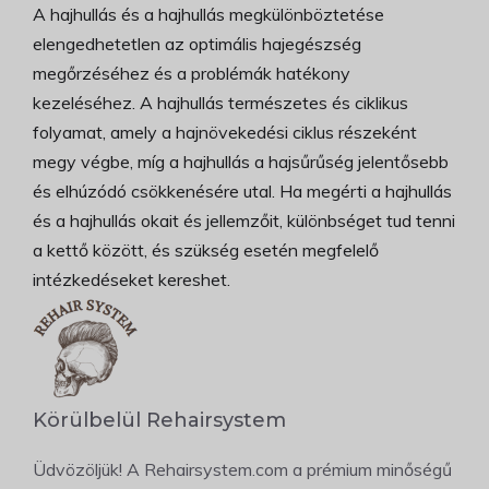
A hajhullás és a hajhullás megkülönböztetése
elengedhetetlen az optimális hajegészség
megőrzéséhez és a problémák hatékony
kezeléséhez. A hajhullás természetes és ciklikus
folyamat, amely a hajnövekedési ciklus részeként
megy végbe, míg a hajhullás a hajsűrűség jelentősebb
és elhúzódó csökkenésére utal. Ha megérti a hajhullás
és a hajhullás okait és jellemzőit, különbséget tud tenni
a kettő között, és szükség esetén megfelelő
intézkedéseket kereshet.
Körülbelül Rehairsystem
Üdvözöljük! A Rehairsystem.com a prémium minőségű