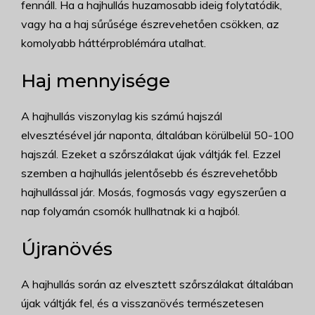
fennáll. Ha a hajhullás huzamosabb ideig folytatódik,
vagy ha a haj sűrűsége észrevehetően csökken, az
komolyabb háttérproblémára utalhat.
Haj mennyisége
A hajhullás viszonylag kis számú hajszál
elvesztésével jár naponta, általában körülbelül 50-100
hajszál. Ezeket a szőrszálakat újak váltják fel. Ezzel
szemben a hajhullás jelentősebb és észrevehetőbb
hajhullással jár. Mosás, fogmosás vagy egyszerűen a
nap folyamán csomók hullhatnak ki a hajból.
Újranövés
A hajhullás során az elvesztett szőrszálakat általában
újak váltják fel, és a visszanövés természetesen