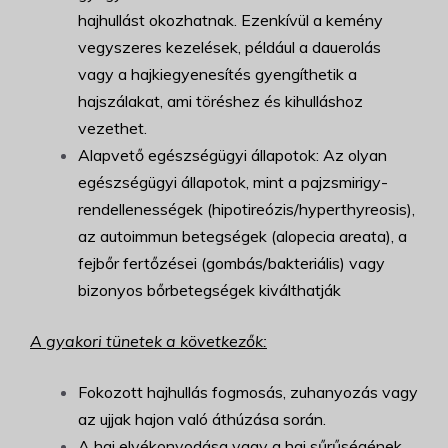
hajhullást okozhatnak. Ezenkívül a kemény
vegyszeres kezelések, például a dauerolás
vagy a hajkiegyenesítés gyengíthetik a
hajszálakat, ami töréshez és kihulláshoz
vezethet.
Alapvető egészségügyi állapotok: Az olyan
egészségügyi állapotok, mint a pajzsmirigy-
rendellenességek (hipotireózis/hyperthyreosis),
az autoimmun betegségek (alopecia areata), a
fejbőr fertőzései (gombás/bakteriális) vagy
bizonyos bőrbetegségek kiválthatják
A gyakori tünetek a következők:
Fokozott hajhullás fogmosás, zuhanyozás vagy
az ujjak hajon való áthúzása során.
A haj elvékonyodása vagy a haj sűrűségének