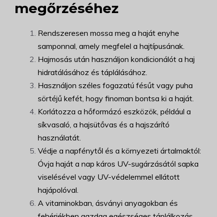
megőrzéséhez
Rendszeresen mossa meg a haját enyhe
samponnal, amely megfelel a hajtípusának.
Hajmosás után használjon kondicionálót a haj
hidratálásához és táplálásához.
Használjon széles fogazatú fésűt vagy puha
sörtéjű kefét, hogy finoman bontsa ki a haját.
Korlátozza a hőformázó eszközök, például a
síkvasaló, a hajsütővas és a hajszárító
használatát.
Védje a napfénytől és a környezeti ártalmaktól:
Óvja haját a nap káros UV-sugárzásától sapka
viselésével vagy UV-védelemmel ellátott
hajápolóval.
A vitaminokban, ásványi anyagokban és
fehérjékben gazdag egészséges táplálkozás