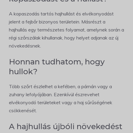
A kopaszodás tartós hajhullást és elvékonyodást
jelent a fejbőr bizonyos területein. Másrészt a
hajhullás egy természetes folyamat, amelynek során a
régi szőrszálak kihullanak, hogy helyet adjanak az új
növekedésnek.
Honnan tudhatom, hogy
hullok?
Több szőrt észlelhet a kefében, a párnán vagy a
zuhany lefolyójában. Ezenkívül észrevehet
elvékonyodó területeket vagy a haj sűrűségének
csökkenését.
A hajhullás újbóli növekedést