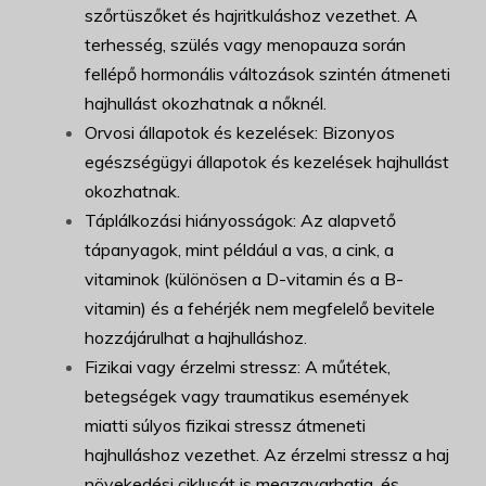
szőrtüszőket és hajritkuláshoz vezethet. A
terhesség, szülés vagy menopauza során
fellépő hormonális változások szintén átmeneti
hajhullást okozhatnak a nőknél.
Orvosi állapotok és kezelések: Bizonyos
egészségügyi állapotok és kezelések hajhullást
okozhatnak.
Táplálkozási hiányosságok: Az alapvető
tápanyagok, mint például a vas, a cink, a
vitaminok (különösen a D-vitamin és a B-
vitamin) és a fehérjék nem megfelelő bevitele
hozzájárulhat a hajhulláshoz.
Fizikai vagy érzelmi stressz: A műtétek,
betegségek vagy traumatikus események
miatti súlyos fizikai stressz átmeneti
hajhulláshoz vezethet. Az érzelmi stressz a haj
növekedési ciklusát is megzavarhatja, és