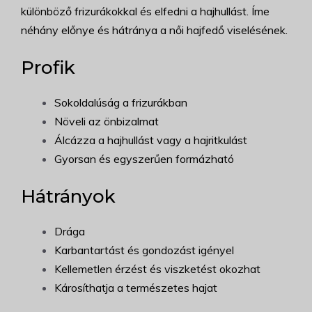
különböző frizurákokkal és elfedni a hajhullást. Íme
néhány előnye és hátránya a női hajfedő viselésének.
Profik
Sokoldalúság a frizurákban
Növeli az önbizalmat
Álcázza a hajhullást vagy a hajritkulást
Gyorsan és egyszerűen formázható
Hátrányok
Drága
Karbantartást és gondozást igényel
Kellemetlen érzést és viszketést okozhat
Károsíthatja a természetes hajat