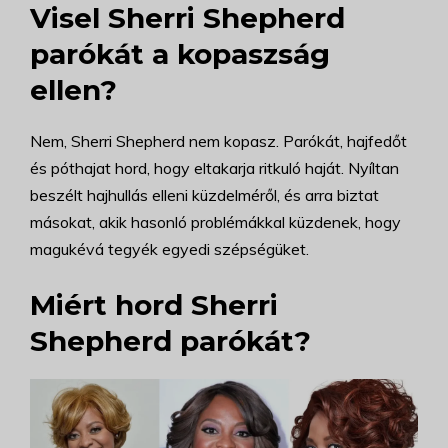
Visel Sherri Shepherd
parókát a kopaszság
ellen?
Nem, Sherri Shepherd nem kopasz. Parókát, hajfedőt
és póthajat hord, hogy eltakarja ritkuló haját. Nyíltan
beszélt hajhullás elleni küzdelméről, és arra biztat
másokat, akik hasonló problémákkal küzdenek, hogy
magukévá tegyék egyedi szépségüket.
Miért hord Sherri
Shepherd parókát?