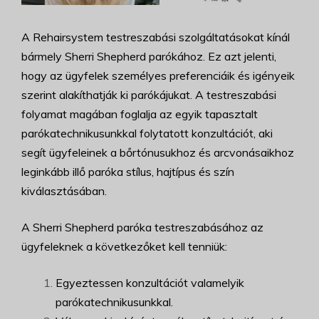
A Rehairsystem testreszabási szolgáltatásokat kínál
bármely Sherri Shepherd parókához. Ez azt jelenti,
hogy az ügyfelek személyes preferenciáik és igényeik
szerint alakíthatják ki parókájukat. A testreszabási
folyamat magában foglalja az egyik tapasztalt
parókatechnikusunkkal folytatott konzultációt, aki
segít ügyfeleinek a bőrtónusukhoz és arcvonásaikhoz
leginkább illő paróka stílus, hajtípus és szín
kiválasztásában.
A Sherri Shepherd paróka testreszabásához az
ügyfeleknek a következőket kell tenniük:
Egyeztessen konzultációt valamelyik
parókatechnikusunkkal.