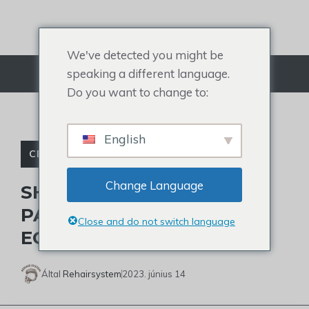
Ugrás
a
tartalomra
We've detected you might be
speaking a different language.
Menü
Do you want to change to:
English
CELEBRITY TOUPEE
Change Language
SHERRI SHEPHERD'S
PARÓKÁK VÁSÁRLÁSI ÉS
Close and do not switch language
EGYEDI ÚTMUTATÓ
Által
Rehairsystem
2023. június 14