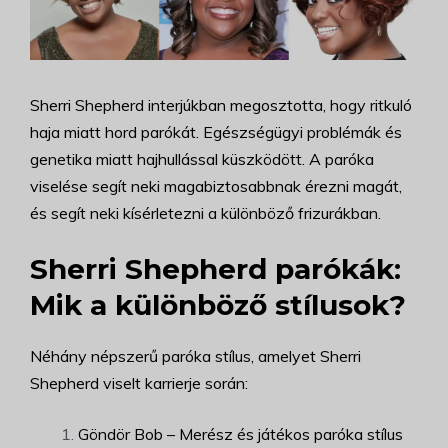
Sherri Shepherd interjúkban megosztotta, hogy ritkuló
haja miatt hord parókát. Egészségügyi problémák és
genetika miatt hajhullással küszködött. A paróka
viselése segít neki magabiztosabbnak érezni magát,
és segít neki kísérletezni a különböző frizurákban.
Sherri Shepherd parókák:
Mik a különböző stílusok?
Néhány népszerű paróka stílus, amelyet Sherri
Shepherd viselt karrierje során:
Göndör Bob – Merész és játékos paróka stílus