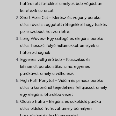
határozott fürtökkel, amelyek bob vágásban
keretezik az arcot
Short Pixie Cut – Merész és vagány paróka
stílus rövid, szaggatott rétegekkel, hogy tüskés
pixie szabást hozzon létre.
Long Waves- Egy csillogó és elegáns paróka
stílus, hosszú, folyó hullámokkal, amelyek a
háton zuhognak
Egyenes vállig érő bob – Klasszikus és
kifinomult paróka stílus, sima, egyenes
parókával, amely a vállra esik
High Puff Ponytail – Vidám és pimasz paróka
stílus a koronánál terjedelmes felfújással, amely
egy elegáns lófarokba vezet
Oldalsó frufru – Elegáns és sokoldalú paróka
stílus oldalsó frufruval, amely bármilyen
hosszúságú és textúrájú viselet