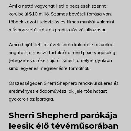
Ami a nettó vagyonát illeti, a becslések szerint
körülbelül $10 millió. Számos bevételi forrása van,
többek között televíziós és filmes munkái, valamint
műsorvezetői, írási és produkciós vállalkozásai.
Ami a haját illeti, az évek során különféle frizurákat
ringatott, a hosszú fürtöktől a rövid pixie vágásokig.
Jellegzetes szőke hajáról ismert, amelyet gyakran
sima, egyenes megjelenésre formálnak.
Összességében Sherri Shepherd rendkívül sikeres és
eredményes előadóművész, aki jelentős hatást
gyakorolt az iparágra.
Sherri Shepherd parókája
leesik élő tévéműsorában