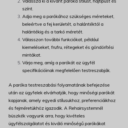
Válassza ki a kívánt paróka stílust, hajtípust és
színt.
Adja meg a parókához szükséges méreteket,
beleértve a fej kerületét, a halántéktól a
halántékig és a tarkó méretét.
Válasszon további funkciókat, például
kiemeléseket, frufru, rétegeket és göndörítési
mintákat.
Várja meg, amíg a parókát az ügyfél
specifikációinak megfelelően testreszabják.
A paróka testreszabási folyamatának befejezése
után az ügyfelek elvárhatják, hogy minőségi parókát
kapjanak, amely egyedi stílusukhoz, preferenciáikhoz
és fejméretükhöz igazodik. A Rehairsystemnél
büszkék vagyunk arra, hogy kivételes
ügyfélszolgálatot és kiváló minőségű parókákat