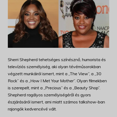
Sherri Shepherd tehetséges színésznő, humorista és
televíziós személyiség, aki olyan tévéműsorokban
végzett munkáiról ismert, mint a „The View”, a „30
Rock” és a „How I Met Your Mother”. Olyan filmekben
is szerepelt, mint a „Precious” és a „Beauty Shop”.
Shepherd ragályos személyiségéről és gyors
észjárásáról ismert, ami miatt számos talkshow-ban
rajongók kedvencévé vált.