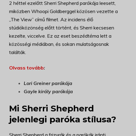
2 héttel ezelőtt Sherri Shepherd parókája leesett,
miközben Whoopi Goldberggel közösen vezette a
„The View” című filmet. Az incidens élő
stúdióközönség előtt történt, és Sherri kecsesen
kezelte, viccelve. Ez az eset beszédtéma lett a
közösségi médiában, és sokan mulatságosnak
találták.
Olvass tovább
:
Lori Greiner parókája
Gayle király parókája
Mi Sherri Shepherd
jelenlegi paróka stílusa?
Sherri Shepherd a frizurák és a parókák iránti