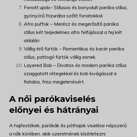
Fonott updo- Stílusos és bonyolult paróka stílus,
gyönyörű frizurába szőtt fonatokkal
Afro puffok – Merész és megerősítő paróka
stílus két terjedelmes afro felfújással a fej két
oldalán
Vállig érő fürtök – Romantikus és kacér paróka
stílus, pattogó fürtök vállig esnek.
Layered Bob – Divatos és modern paróka stílus
szaggatott rétegekkel és bob kivágással a
fiatalos, friss megjelenésért.
A női parókaviselés
előnyei és hátrányai
A hajfestékek, parókák és póthajok viselése népszerű
a nők körében, akik szeretnének kísérletezni