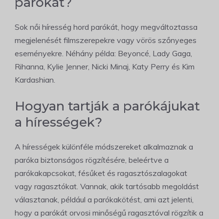
parókát?
Sok női híresség hord parókát, hogy megváltoztassa
megjelenését filmszerepekre vagy vörös szőnyeges
eseményekre. Néhány példa: Beyoncé, Lady Gaga,
Rihanna, Kylie Jenner, Nicki Minaj, Katy Perry és Kim
Kardashian.
Hogyan tartják a parókájukat
a hírességek?
A hírességek különféle módszereket alkalmaznak a
paróka biztonságos rögzítésére, beleértve a
parókakapcsokat, fésűket és ragasztószalagokat
vagy ragasztókat. Vannak, akik tartósabb megoldást
választanak, például a parókakötést, ami azt jelenti,
hogy a parókát orvosi minőségű ragasztóval rögzítik a