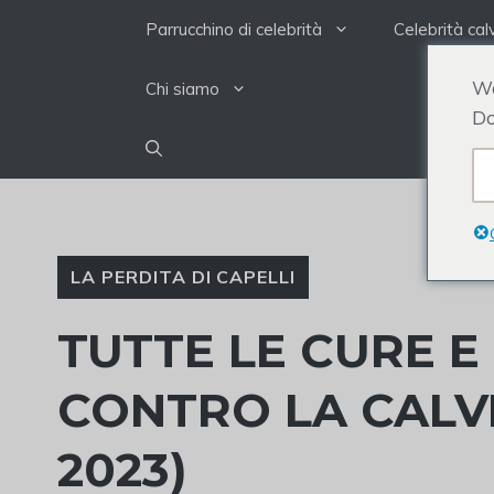
Salta
Parrucchino di celebrità
Celebrità cal
al
contenuto
We
Chi siamo
Do
LA PERDITA DI CAPELLI
TUTTE LE CURE E
CONTRO LA CALV
2023)