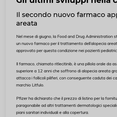
Gli ultimi sviluppi nella 
Il secondo nuovo farmaco app
areata
Nel mese di giugno, la Food and Drug Administration s
un nuovo farmaco per il trattamento dell’alopecia areata
approvato per questa condizione nei pazienti pediatrici
Il farmaco, chiamato ritlecitinib, è una pillola orale da 
superiore a 12 anni che soffrono di alopecia areata gr
attacca i follicoli piliferi, con conseguente caduta dei ca
marchio Litfulo.
Pfizer ha dichiarato che il prezzo di listino per la forni
paragonabile ad altri trattamenti dermatologici specialist
piani sanitari individuali e alla copertura.