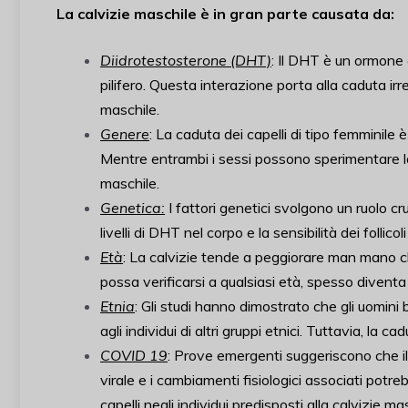
La calvizie maschile è in gran parte causata da:
Diidrotestosterone (DHT)
: Il DHT è un ormone c
pilifero. Questa interazione porta alla caduta irre
maschile.
Genere
: La caduta dei capelli di tipo femminil
Mentre entrambi i sessi possono sperimentare la ca
maschile.
Genetica:
I fattori genetici svolgono un ruolo cr
livelli di DHT nel corpo e la sensibilità dei follicoli
Età
: La calvizie tende a peggiorare man mano ch
possa verificarsi a qualsiasi età, spesso diventa
Etnia
: Gli studi hanno dimostrato che gli uomini b
agli individui di altri gruppi etnici. Tuttavia, la ca
COVID 19
: Prove emergenti suggeriscono che i
virale e i cambiamenti fisiologici associati pot
capelli negli individui predisposti alla calvizie ma