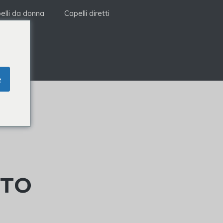
elli da donna
Capelli diretti
e
NTO