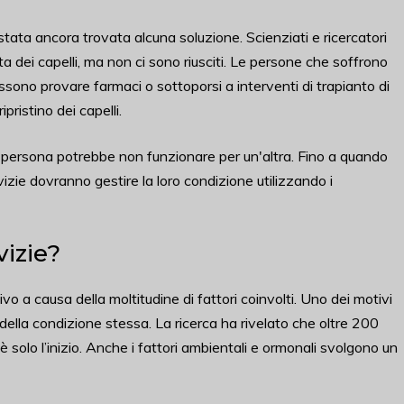
tata ancora trovata alcuna soluzione. Scienziati e ricercatori
a dei capelli, ma non ci sono riusciti. Le persone che soffrono
ossono provare farmaci o sottoporsi a interventi di trapianto di
pristino dei capelli.
a persona potrebbe non funzionare per un'altra. Fino a quando
izie dovranno gestire la loro condizione utilizzando i
vizie?
o a causa della moltitudine di fattori coinvolti. Uno dei motivi
a della condizione stessa. La ricerca ha rivelato che oltre 200
è solo l’inizio. Anche i fattori ambientali e ormonali svolgono un