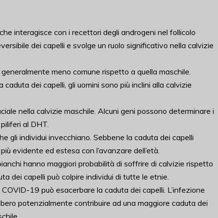
he interagisce con i recettori degli androgeni nel follicolo
versibile dei capelli e svolge un ruolo significativo nella calvizie
e è generalmente meno comune rispetto a quella maschile.
duta dei capelli, gli uomini sono più inclini alla calvizie
uciale nella calvizie maschile. Alcuni geni possono determinare i
 piliferi al DHT.
e gli individui invecchiano. Sebbene la caduta dei capelli
 più evidente ed estesa con l’avanzare dell’età.
ianchi hanno maggiori probabilità di soffrire di calvizie rispetto
duta dei capelli può colpire individui di tutte le etnie.
l COVID-19 può esacerbare la caduta dei capelli. L’infezione
rebbero potenzialmente contribuire ad una maggiore caduta dei
schile.