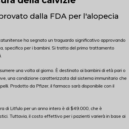
cura della calvizie
rovato dalla FDA per l'alopecia
tatunitense ha segnato un traguardo significativo approvando
, specifico per i bambini. Si tratta del primo trattamento
.
assumere una volta al giorno. È destinato ai bambini di età pari o
ave, una condizione caratterizzata dal sistema immunitario che
pelli. Prodotto da Pfizer, il farmaco sarà disponibile con il
tura di Litfulo per un anno intero è di $49.000, che è
ici. Tuttavia, il costo effettivo per i pazienti varierà in base ai