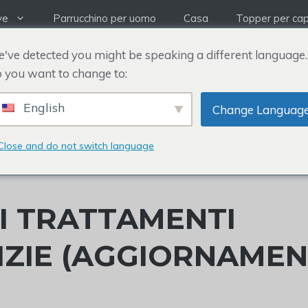
ve
Parrucchino per uomo
Casa
Topper per cap
've detected you might be speaking a different language.
 you want to change to:
English
Change Languag
Close and do not switch language
 I TRATTAMENTI
IZIE (AGGIORNAME