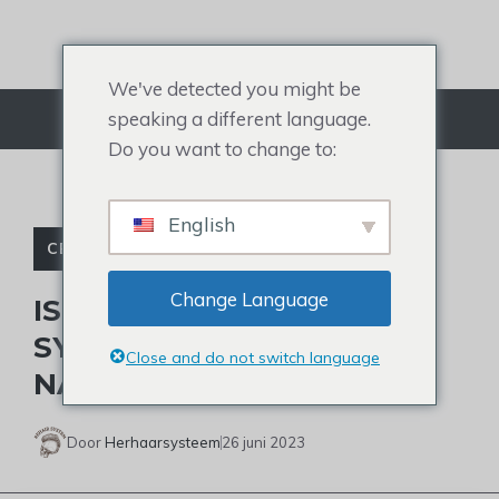
Doorgaan
naar
artikel
We've detected you might be
speaking a different language.
Menu
Do you want to change to:
English
CELEBRITY TOUPETJE
Change Language
IS HET HAAR VAN
SYLVESTER STALLONE
Close and do not switch language
NATUURLIJK?
Door
Herhaarsysteem
26 juni 2023