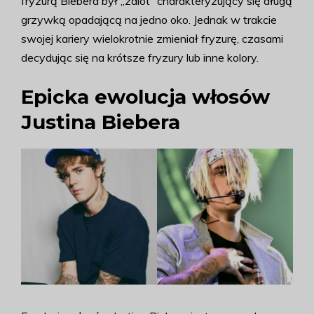
fryzurą Biebera był „zalot” charakteryzujący się długą
grzywką opadającą na jedno oko. Jednak w trakcie
swojej kariery wielokrotnie zmieniał fryzurę, czasami
decydując się na krótsze fryzury lub inne kolory.
Epicka ewolucja włosów
Justina Biebera