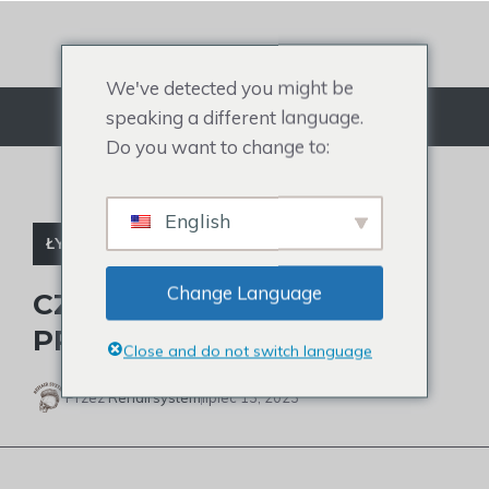
Przejdź
do
treści
We've detected you might be
speaking a different language.
Menu
Do you want to change to:
English
ŁYSE CELEBRYTKI
Change Language
CZY JUSTIN BIEBER MIAŁ
PRZESZCZEP WŁOSÓW?
Close and do not switch language
Przez
Rehairsystem
lipiec 13, 2023