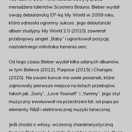
menadżera talentów Scootera Brauna. Bieber wydał
swoją debiutancką EP-kę My World w 2009 roku,
która odniosła ogromny sukces. Jego debiutancki
album studyjny My World 2.0 (2010) zawierał
przebojowy singiel „Baby” i ugruntował pozycję
nastoletniego miłośnika łamania serc.
Od tego czasu Bieber wydał kilka udanych albumów,
w tym Believe (2012), Purpose (2015) i Changes
(2020). Na swoim koncie ma wiele piosenek, które
zajmowały pierwsze miejsca na listach przebojów,
takich jak „Sorry”, „Love Yourself” i „Yummy”. Jego styl
muzyczny ewoluował na przestrzeni lat, od popu po
elementy R&B i elektronicznej muzyki tanecznej.
Jeśli chodzi o włosy, wczesną charakterystyczną