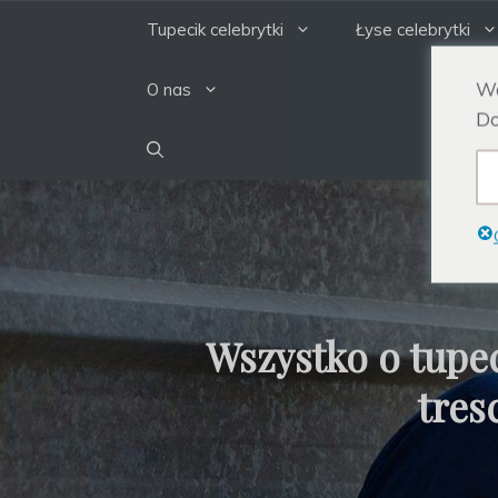
Przejdź
Tupecik celebrytki
Łyse celebrytki
do
treści
We
O nas
Do
Wszystko o tupe
tres