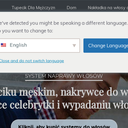
Tupecik Dla Mężczyzn
Dom
Nakładka na włosy d
've detected you might be speaking a different language.
 you want to change to:
English
Change Languag
Close and do not switch language
SYSTEM NAPRAWY WŁOSÓW
ciku męskim, nakrywce do wł
ce celebrytki i wypadaniu wł
Kliknij, aby kupić systemy do włosów