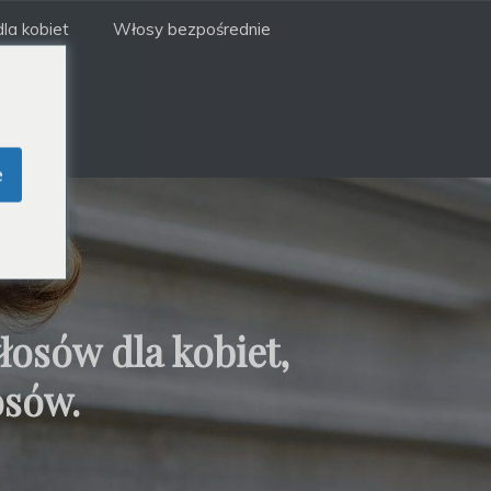
la kobiet
Włosy bezpośrednie
e
osów dla kobiet,
osów.