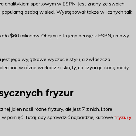
ała analitykiem sportowym w ESPN. Jest znany ze swoich
o popularną osobą w sieci. Występował także w licznych talk
około $60 milionów. Obejmuje to jego pensję z ESPN, umowy
a jest jego wyjątkowe wyczucie stylu, a zwłaszcza
plecione w różne warkocze i skręty, co czyni go ikoną mody
asycznych fryzur
nej Jalen nosił różne fryzury, ale jest 7 z nich, które
e w pamięć. Tutaj, aby sprawdzić najbardziej kultowe
fryzury