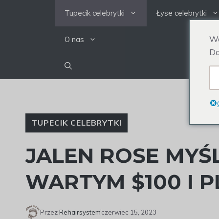
Przejdź
Tupecik celebrytki
Łyse celebrytki
do
treści
We
O nas
Do
TUPECIK CELEBRYTKI
JALEN ROSE MYŚL
WARTYM $100 I 
Przez
Rehairsystem
czerwiec 15, 2023