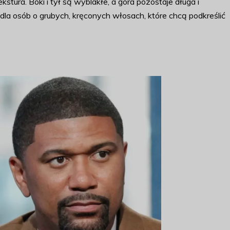
kstura. Boki i tył są wyblakłe, a góra pozostaje długa i
a dla osób o grubych, kręconych włosach, które chcą podkreślić