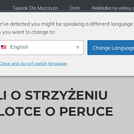
Tupecik Dla Mężczyzn
Dom
Nakładka na włosy d
've detected you might be speaking a different language.
 you want to change to:
English
Change Languag
Close and do not switch language
I O STRZYŻENIU
PLOTCE O PERUCE