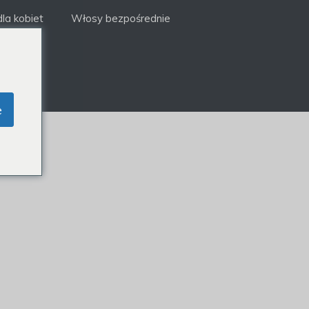
la kobiet
Włosy bezpośrednie
e