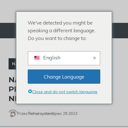
Przejdź
do
treści
We've detected you might be
speaking a different language.
Menu
Do you want to change to:
English
NAKŁADKA NA WŁOSY DLA KOBIET
Change Language
NAKŁADKI DO WŁOSÓW
PRZED I PO: ZOBACZ
Close and do not switch language
NIESAMOWITY EFEKT
Przez
Rehairsystem
lipiec 29.2023