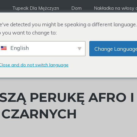
Tupecik Dla Mężczyzn
Dom
Nakładka na włosy d
've detected you might be speaking a different language.
 you want to change to:
English
Change Languag
Close and do not switch language
SZĄ PERUKĘ AFRO I
A CZARNYCH