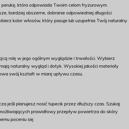
perukę, która odpowiada Twoim celom fryzurowym.
ższe, bardziej obszerne, dobranie odpowiedniej długości
rz kolor włosów, który pasuje lub uzupełnia Twój naturalny
cą rolę w jego ogólnym wyglądzie i trwałości. Wybierz
 mają naturalny wygląd i dotyk. Wysokiej jakości materiały
howa swój kształt w miarę upływu czasu.
a jeśli planujesz nosić tupecik przez dłuższy czas. Szukaj
 umożliwiających prawidłowy przepływ powietrza do skóry
emu poceniu się.