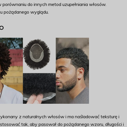
 porównaniu do innych metod uzupełniania włosów.
iu pożądanego wyglądu.
o
 wykonany z naturalnych włosów i ma naśladować teksturę i
stosować tak, aby pasował do pożądanego wzoru, długości i