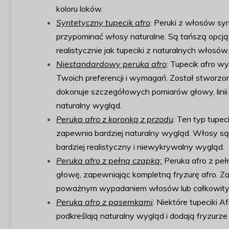
koloru loków.
Syntetyczny tupecik afro
: Peruki z włosów sy
przypominać włosy naturalne. Są tańszą opcją
realistycznie jak tupeciki z naturalnych włosów.
Niestandardowy peruka afro
: Tupecik afro w
Twoich preferencji i wymagań. Został stworzony
dokonuje szczegółowych pomiarów głowy, linii
naturalny wygląd.
Peruka afro z koronką z przodu
: Ten typ tupe
zapewnia bardziej naturalny wygląd. Włosy są
bardziej realistyczny i niewykrywalny wygląd.
Peruka afro z pełną czapką:
Peruka afro z peł
głowę, zapewniając kompletną fryzurę afro. Za
poważnym wypadaniem włosów lub całkowitym
Peruka afro z pasemkami
: Niektóre tupeciki 
podkreślają naturalny wygląd i dodają fryzurze