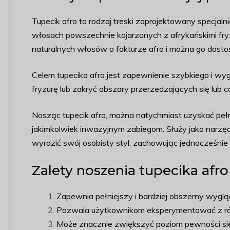
Tupecik afro to rodzaj treski zaprojektowany specjal
włosach powszechnie kojarzonych z afrykańskimi fry
naturalnych włosów o fakturze afro i można go dostos
Celem tupecika afro jest zapewnienie szybkiego i wy
fryzurę lub zakryć obszary przerzedzających się lub 
Nosząc tupecik afro, można natychmiast uzyskać pełn
jakimkolwiek inwazyjnym zabiegom. Służy jako narzę
wyrazić swój osobisty styl, zachowując jednocześnie 
Zalety noszenia tupecika afr
Zapewnia pełniejszy i bardziej obszerny wygl
Pozwala użytkownikom eksperymentować z różny
Może znacznie zwiększyć poziom pewności sie