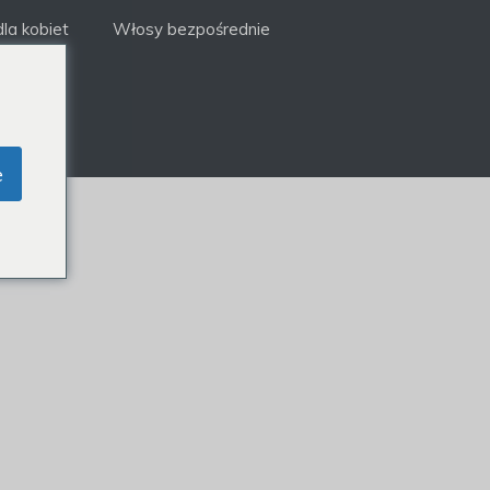
la kobiet
Włosy bezpośrednie
e