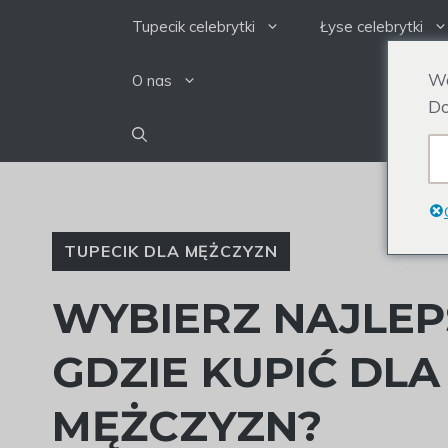
Przejdź
Tupecik celebrytki
Łyse celebrytki
do
treści
We
O nas
Do
TUPECIK DLA MĘŻCZYZN
WYBIERZ NAJLEP
GDZIE KUPIĆ DL
MĘŻCZYZN?