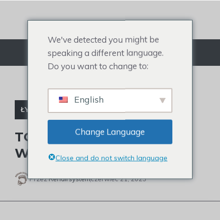
Przejdź
do
treści
We've detected you might be
speaking a different language.
Menu
Do you want to change to:
English
ŁYSE CELEBRYTKI
Change Language
TOM CRUISE MA KRÓTKIE
WŁOSY I CZY WYŁYSIEJE?
Close and do not switch language
Przez
Rehairsystem
czerwiec 21, 2023