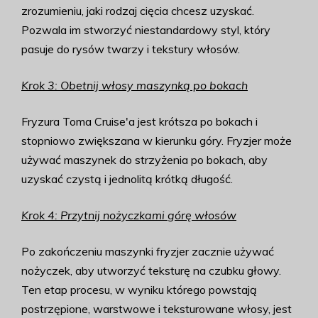
zrozumieniu, jaki rodzaj cięcia chcesz uzyskać.
Pozwala im stworzyć niestandardowy styl, który
pasuje do rysów twarzy i tekstury włosów.
Krok 3: Obetnij włosy maszynką po bokach
Fryzura Toma Cruise'a jest krótsza po bokach i
stopniowo zwiększana w kierunku góry. Fryzjer może
używać maszynek do strzyżenia po bokach, aby
uzyskać czystą i jednolitą krótką długość.
Krok 4: Przytnij nożyczkami górę włosów
Po zakończeniu maszynki fryzjer zacznie używać
nożyczek, aby utworzyć teksturę na czubku głowy.
Ten etap procesu, w wyniku którego powstają
postrzępione, warstwowe i teksturowane włosy, jest