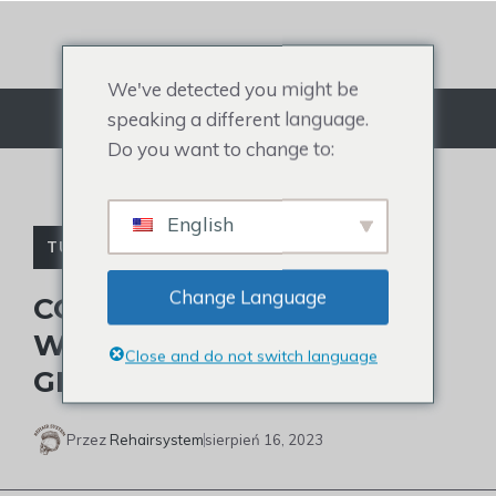
Przejdź
do
treści
We've detected you might be
speaking a different language.
Menu
Do you want to change to:
English
TUPECIK CELEBRYTKI
Change Language
CO SIĘ DZIEJE Z LINIĄ
WŁOSÓW PAULA
Close and do not switch language
GEORGE'A?
Przez
Rehairsystem
sierpień 16, 2023