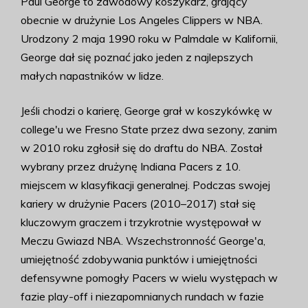
Paul George to zawodowy koszykarz, grający
obecnie w drużynie Los Angeles Clippers w NBA.
Urodzony 2 maja 1990 roku w Palmdale w Kalifornii,
George dał się poznać jako jeden z najlepszych
małych napastników w lidze.
Jeśli chodzi o karierę, George grał w koszykówkę w
college'u we Fresno State przez dwa sezony, zanim
w 2010 roku zgłosił się do draftu do NBA. Został
wybrany przez drużynę Indiana Pacers z 10.
miejscem w klasyfikacji generalnej. Podczas swojej
kariery w drużynie Pacers (2010–2017) stał się
kluczowym graczem i trzykrotnie występował w
Meczu Gwiazd NBA. Wszechstronność George'a,
umiejętność zdobywania punktów i umiejętności
defensywne pomogły Pacers w wielu występach w
fazie play-off i niezapomnianych rundach w fazie