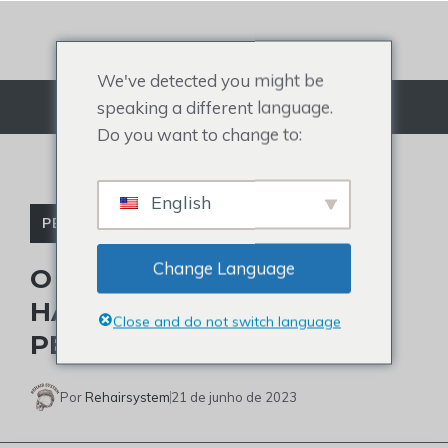
Ir
para
o
We've detected you might be
conteúdo
speaking a different language.
Cardápio
Do you want to change to:
English
PERUCA DE CELEBRIDADE
Change Language
O QUE É DERRICK WHITE
HAIRCUT E ELE USA
Close and do not switch language
PERUCA?
Por
Rehairsystem
21 de junho de 2023