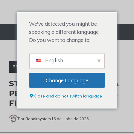
Ir
para
o
We've detected you might be
conteúdo
speaking a different language.
Cardápio
Do you want to change to:
English
PERUCA DE CELEBRIDADE
Change Language
STEVE HARVEY USOU UMA
PERUCA PARA UMA LINHA
Close and do not switch language
FINA RECUADA?
Por
Rehairsystem
13 de junho de 2023