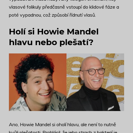
vlasové folikuly předčasně vstoupí do klidové fáze a
poté vypadnou, což způsobí řídnutí vlasů.
Holí si Howie Mandel
hlavu nebo plešatí?
Ano, Howie Mandel si oholí hlavu, ale není to nutně
kvůli plešatosti. Prohlásil, že jeho strach z bakterií je