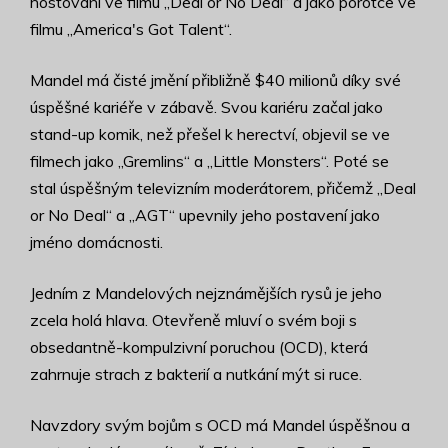
hostování ve filmu „Deal or No Deal“ a jako porotce ve
filmu „America's Got Talent“.
Mandel má čisté jmění přibližně $40 milionů díky své
úspěšné kariéře v zábavě. Svou kariéru začal jako
stand-up komik, než přešel k herectví, objevil se ve
filmech jako „Gremlins“ a „Little Monsters“. Poté se
stal úspěšným televizním moderátorem, přičemž „Deal
or No Deal“ a „AGT“ upevnily jeho postavení jako
jméno domácnosti.
Jedním z Mandelových nejznámějších rysů je jeho
zcela holá hlava. Otevřeně mluví o svém boji s
obsedantně-kompulzivní poruchou (OCD), která
zahrnuje strach z bakterií a nutkání mýt si ruce.
Navzdory svým bojům s OCD má Mandel úspěšnou a