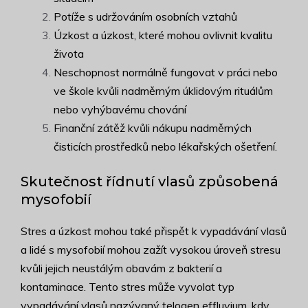
Potíže s udržováním osobních vztahů
Úzkost a úzkost, které mohou ovlivnit kvalitu
života
Neschopnost normálně fungovat v práci nebo
ve škole kvůli nadměrným úklidovým rituálům
nebo vyhýbavému chování
Finanční zátěž kvůli nákupu nadměrných
čisticích prostředků nebo lékařských ošetření.
Skutečnost řídnutí vlasů způsobená
mysofobií
Stres a úzkost mohou také přispět k vypadávání vlasů
a lidé s mysofobií mohou zažít vysokou úroveň stresu
kvůli jejich neustálým obavám z bakterií a
kontaminace. Tento stres může vyvolat typ
vypadávání vlasů nazývaný telogen effluvium, kdy