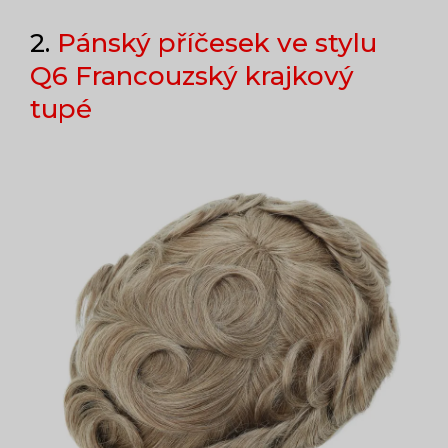
2.
Pánský příčesek ve stylu
Q6 Francouzský krajkový
tupé