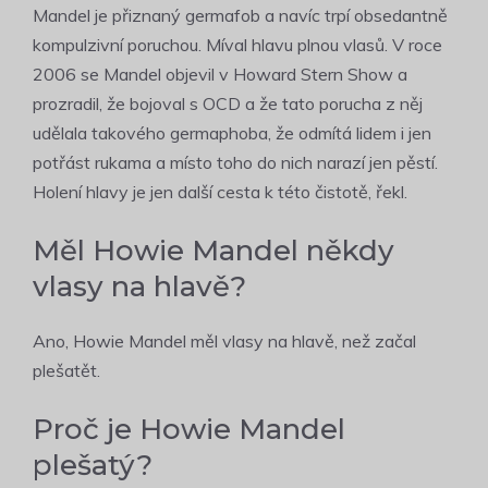
Mandel je přiznaný germafob a navíc trpí obsedantně
kompulzivní poruchou. Míval hlavu plnou vlasů. V roce
2006 se Mandel objevil v Howard Stern Show a
prozradil, že bojoval s OCD a že tato porucha z něj
udělala takového germaphoba, že odmítá lidem i jen
potřást rukama a místo toho do nich narazí jen pěstí.
Holení hlavy je jen další cesta k této čistotě, řekl.
Měl Howie Mandel někdy
vlasy na hlavě?
Ano, Howie Mandel měl vlasy na hlavě, než začal
plešatět.
Proč je Howie Mandel
plešatý?