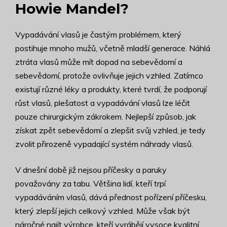
Howie Mandel?
Vypadávání vlasů je častým problémem, který
postihuje mnoho mužů, včetně mladší generace. Náhlá
ztráta vlasů může mít dopad na sebevědomí a
sebevědomí, protože ovlivňuje jejich vzhled. Zatímco
existují různé léky a produkty, které tvrdí, že podporují
růst vlasů, plešatost a vypadávání vlasů lze léčit
pouze chirurgickým zákrokem. Nejlepší způsob, jak
získat zpět sebevědomí a zlepšit svůj vzhled, je tedy
zvolit přirozeně vypadající systém náhrady vlasů.
V dnešní době již nejsou příčesky a paruky
považovány za tabu. Většina lidí, kteří trpí
vypadáváním vlasů, dává přednost pořízení příčesku,
který zlepší jejich celkový vzhled. Může však být
náročné najít výrobce, kteří vyrábějí vysoce kvalitní