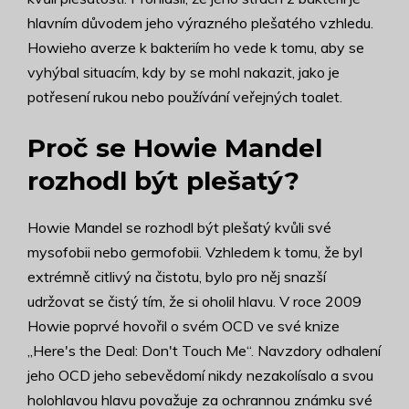
hlavním důvodem jeho výrazného plešatého vzhledu.
Howieho averze k bakteriím ho vede k tomu, aby se
vyhýbal situacím, kdy by se mohl nakazit, jako je
potřesení rukou nebo používání veřejných toalet.
Proč se Howie Mandel
rozhodl být plešatý?
Howie Mandel se rozhodl být plešatý kvůli své
mysofobii nebo germofobii. Vzhledem k tomu, že byl
extrémně citlivý na čistotu, bylo pro něj snazší
udržovat se čistý tím, že si oholil hlavu. V roce 2009
Howie poprvé hovořil o svém OCD ve své knize
„Here's the Deal: Don't Touch Me“. Navzdory odhalení
jeho OCD jeho sebevědomí nikdy nezakolísalo a svou
holohlavou hlavu považuje za ochrannou známku své