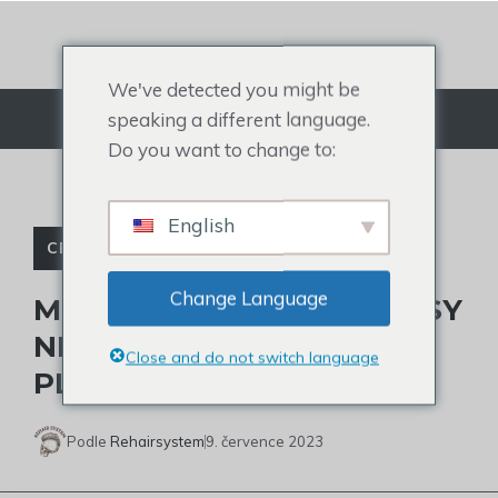
Přejít
na
obsah
We've detected you might be
speaking a different language.
Jídelní lístek
Do you want to change to:
English
CELEBRITY TOUPEE
Change Language
MĚL HOWIE MANDEL VLASY
NEBO NE: DŮVODY
Close and do not switch language
PLEŠATOSTI
Podle
Rehairsystem
9. července 2023