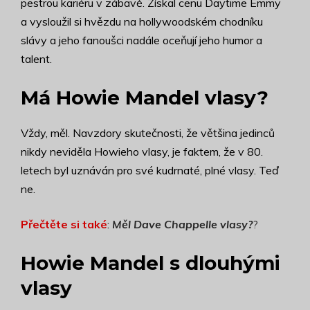
pestrou kariéru v zábavě. Získal cenu Daytime Emmy
a vysloužil si hvězdu na hollywoodském chodníku
slávy a jeho fanoušci nadále oceňují jeho humor a
talent.
Má Howie Mandel vlasy?
Vždy, měl. Navzdory skutečnosti, že většina jedinců
nikdy neviděla Howieho vlasy, je faktem, že v 80.
letech byl uznáván pro své kudrnaté, plné vlasy. Teď
ne.
Přečtěte si také
:
Měl Dave Chappelle vlasy?
?
Howie Mandel s dlouhými
vlasy