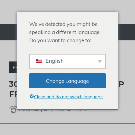
Gå
til
indhold
We've detected you might be
speaking a different language.
Menu
Do you want to change to:
English
FRISURER TIL KVINDER
Change Language
30 MEST TRENDY BIXIE-KLIP
FRA 2023 TIL 2024
Close and do not switch language
Ved
Rehairsystem
2. november 2023