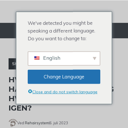
Gå
til
indhold
We've detected you might be
speaking a different language.
Menu
Do you want to change to:
English
SKALDEDE BERØMTHEDER
Change Language
HVORFOR ER KSI'S
HÅRGRÆNSE VIGENDE, OG
Close and do not switch language
HVORDAN VOKSER MAN
IGEN?
Ved
Rehairsystem
6. juli 2023