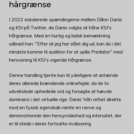
hårgrænse
I 2022 eskalerede spændingerne mellem Dillon Danis
og KSI på Twitter, da Danis valgte at håne KSI's
hårgrænse. Med en hurtig og bidsk bemærkning
udbrød han: "Efter at jeg har slået dig ud, kan du i det
mindste komme til audition for at spille Predator" med
henvisning til KSI's vigende hårgrænse.
Denne handling tjente kun til yderligere at antænde
deres allerede brændende onlinefejde, da de to
udvekslede ophedede ord og forsøgte at hævde
dominans i det virtuelle rige. Danis' hån rettet direkte
mod en fysisk egenskab ramte en nerve og
demonstrerede den hensynsløshed og intensitet, der
er til stede i deres fortsatte rivalisering.