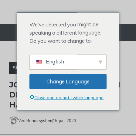
Gå
til
indhold
We've detected you might be
speaking a different language.
Menu
Do you want to change to:
English
SKALDEDE BERØMTHEDER
Change Language
JOKES OG MYSTERIUM OM
DERRICK WHITES
Close and do not switch language
HÅRGRÆNSE
Ved
Rehairsystem
15. juni 2023