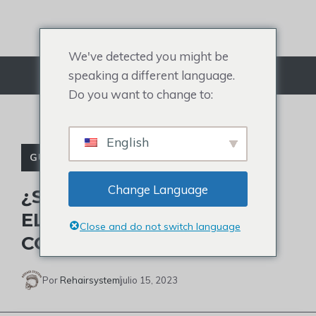
saltar
al
contenido
We've detected you might be
speaking a different language.
Menú
Do you want to change to:
English
GUÍA DE COMPRA DE PELUCAS
Change Language
¿SE PUEDE TEÑIR O RIZAR
EL CABELLO SINTÉTICO Y
Close and do not switch language
CÓMO HACERLO?
Por
Rehairsystem
julio 15, 2023