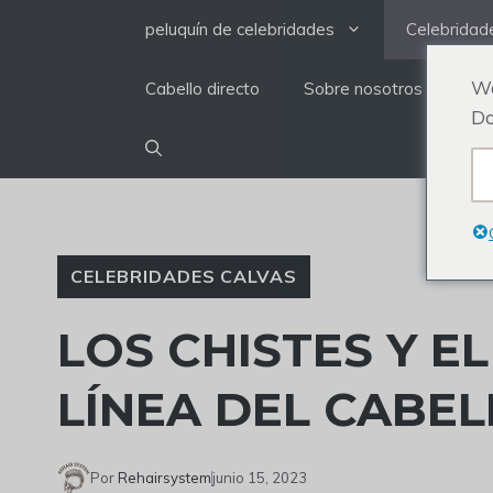
saltar
peluquín de celebridades
Celebridad
al
contenido
We
Cabello directo
Sobre nosotros
Do
CELEBRIDADES CALVAS
LOS CHISTES Y E
LÍNEA DEL CABEL
Por
Rehairsystem
junio 15, 2023