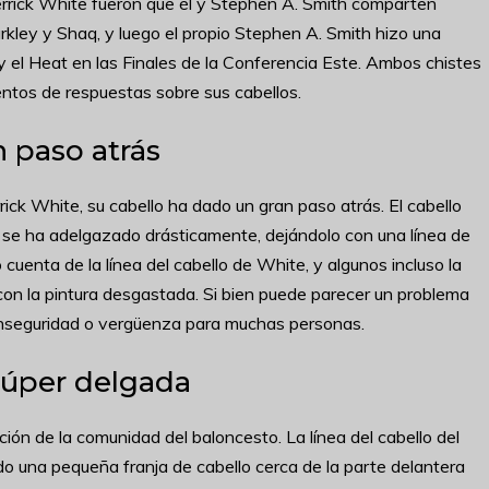
Derrick White fueron que él y Stephen A. Smith comparten
arkley y Shaq, y luego el propio Stephen A. Smith hizo una
 y el Heat en las Finales de la Conferencia Este. Ambos chistes
entos de respuestas sobre sus cabellos.
n paso atrás
ick White, su cabello ha dado un gran paso atrás. El cabello
se ha adelgazado drásticamente, dejándolo con una línea de
cuenta de la línea del cabello de White, y algunos incluso la
n la pintura desgastada. Si bien puede parecer un problema
 inseguridad o vergüenza para muchas personas.
 súper delgada
nción de la comunidad del baloncesto. La línea del cabello del
o una pequeña franja de cabello cerca de la parte delantera