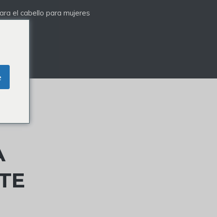
ra el cabello para mujeres
e
A
TE