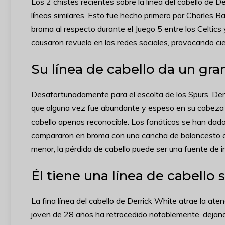
Los 2 chistes recientes sobre la línea del cabello de 
líneas similares. Esto fue hecho primero por Charles B
broma al respecto durante el Juego 5 entre los Celtics
causaron revuelo en las redes sociales, provocando ci
Su línea de cabello da un gra
Desafortunadamente para el escolta de los Spurs, Derr
que alguna vez fue abundante y espeso en su cabeza 
cabello apenas reconocible. Los fanáticos se han dado 
compararon en broma con una cancha de baloncesto co
menor, la pérdida de cabello puede ser una fuente de
Él tiene una línea de cabello
La fina línea del cabello de Derrick White atrae la ate
joven de 28 años ha retrocedido notablemente, dejand