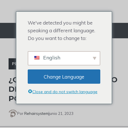
saltar
al
contenido
We've detected you might be
speaking a different language.
Menú
Do you want to change to:
English
PELUQUÍN DE CELEBRIDADES
Change Language
¿QUÉ ES EL CORTE DE PELO
DE DERRICK WHITE Y USA
Close and do not switch language
POSTIZO?
Por
Rehairsystem
junio 21, 2023