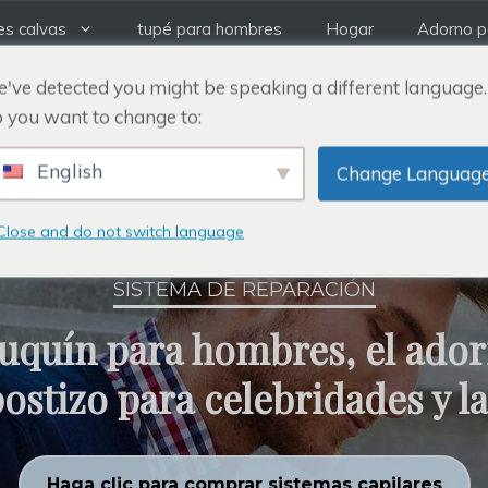
es calvas
tupé para hombres
Hogar
Adorno pa
've detected you might be speaking a different language.
 you want to change to:
English
Change Languag
Close and do not switch language
SISTEMA DE REPARACIÓN
uquín para hombres, el ador
ostizo para celebridades y la
Haga clic para comprar sistemas capilares