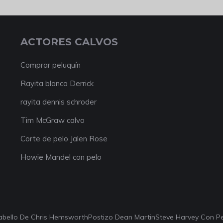
ACTORES CALVOS
Comprar peluquín
Rayita blanca Derrick
rayita dennis schroder
Tim McGraw calvo
Corte de pelo Jalen Rose
Howie Mandel con pelo
abello De Chris Hemsworth
Postizo Dean Martin
Steve Harvey Con P