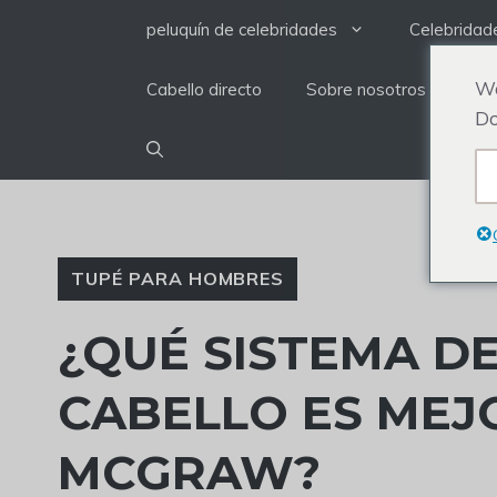
saltar
peluquín de celebridades
Celebridad
al
contenido
We
Cabello directo
Sobre nosotros
Do
TUPÉ PARA HOMBRES
¿QUÉ SISTEMA D
CABELLO ES MEJ
MCGRAW?