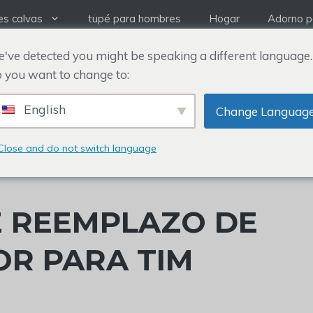
es calvas
tupé para hombres
Hogar
Adorno pa
've detected you might be speaking a different language.
 you want to change to:
English
Change Languag
Close and do not switch language
E REEMPLAZO DE
OR PARA TIM