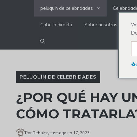
saltar
peluquín de celebridades
Celebridad
al
contenido
We
Cabello directo
Sobre nosotros
Do
PELUQUÍN DE CELEBRIDADES
¿POR QUÉ HAY U
CÓMO TRATARLA
Por
Rehairsystem
agosto 17, 2023