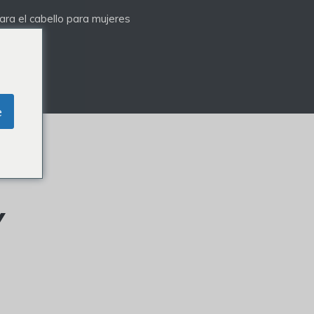
ra el cabello para mujeres
e
Y