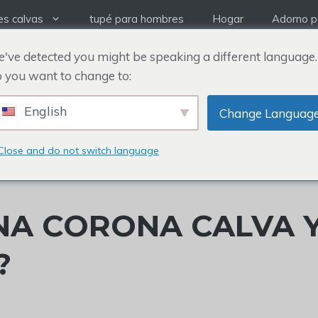
es calvas
tupé para hombres
Hogar
Adorno pa
've detected you might be speaking a different language.
 you want to change to:
English
Change Languag
Close and do not switch language
NA CORONA CALVA 
?