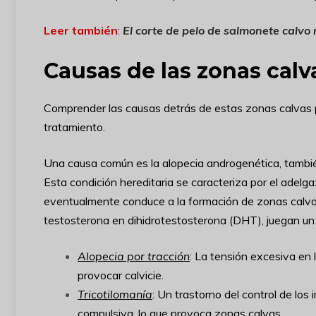
Leer también
:
El corte de pelo de salmonete calvo
Causas de las zonas calva
Comprender las causas detrás de estas zonas calvas p
tratamiento.
Una causa común es la alopecia androgenética, tambié
Esta condición hereditaria se caracteriza por el adelgaz
eventualmente conduce a la formación de zonas calva
testosterona en dihidrotestosterona (DHT), juegan un 
Alopecia por tracción
: La tensión excesiva en 
provocar calvicie.
Tricotilomanía
: Un trastorno del control de los
compulsiva, lo que provoca zonas calvas.