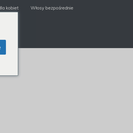
la kobiet
Włosy bezpośrednie
e
R