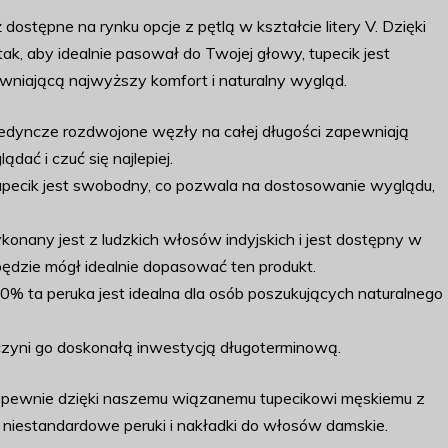
 dostępne na rynku opcje z pętlą w kształcie litery V. Dzięki
ak, aby idealnie pasował do Twojej głowy, tupecik jest
niającą najwyższy komfort i naturalny wygląd.
pojedyncze rozdwojone węzły na całej długości zapewniają
dać i czuć się najlepiej.
tupecik jest swobodny, co pozwala na dostosowanie wyglądu,
onany jest z ludzkich włosów indyjskich i jest dostępny w
 będzie mógł idealnie dopasować ten produkt.
 ta peruka jest idealna dla osób poszukujących naturalnego
czyni go doskonałą inwestycją długoterminową.
ię pewnie dzięki naszemu wiązanemu tupecikowi męskiemu z
 niestandardowe peruki i nakładki do włosów damskie.