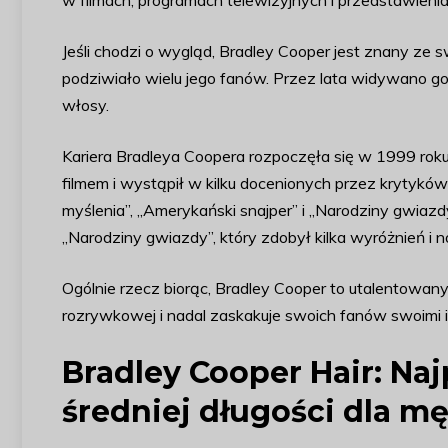
w filmach, programach telewizyjnych i przedstawienia
Jeśli chodzi o wygląd, Bradley Cooper jest znany ze
podziwiało wielu jego fanów. Przez lata widywano go z
włosy.
Kariera Bradleya Coopera rozpoczęła się w 1999 roku, a 
filmem i wystąpił w kilku docenionych przez krytykó
myślenia”, „Amerykański snajper” i „Narodziny gwiaz
„Narodziny gwiazdy”, który zdobył kilka wyróżnień i 
Ogólnie rzecz biorąc, Bradley Cooper to utalentowan
rozrywkowej i nadal zaskakuje swoich fanów swoimi 
Bradley Cooper Hair: Naj
średniej długości dla m