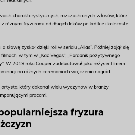
ch teatralnych.
 swoich charakterystycznych, rozczochranych włosów, które
 różnymi fryzurami, od długich loków po krótkie i kolczaste
sławę zyskał dzięki roli w serialu „Alias”. Później zajął się
w filmach, w tym w „Kac Vegas”, „Poradnik pozytywnego
dy”. W 2018 roku Cooper zadebiutował jako reżyser filmem
nominacji na różnych ceremoniach wręczenia nagród.
y artysta, który dokonał wielu wyczynów w branży
imponującymi pracami.
popularniejsza fryzura
ężczyzn