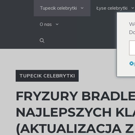
Przejdź
Tupecik celebrytki
Łyse celebrytki
do
treści
We
O nas
Do
TUPECIK CELEBRYTKI
FRYZURY BRADLE
NAJLEPSZYCH KL
(AKTUALIZACJA Z 