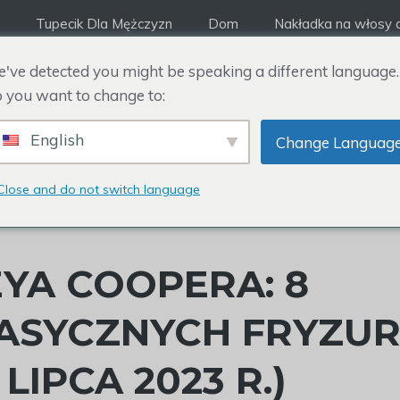
Tupecik Dla Mężczyzn
Dom
Nakładka na włosy d
've detected you might be speaking a different language.
 you want to change to:
English
Change Languag
Close and do not switch language
YA COOPERA: 8
ASYCZNYCH FRYZU
LIPCA 2023 R.)