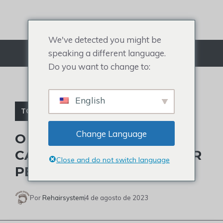
Ir
para
o
We've detected you might be
conteúdo
speaking a different language.
Cardápio
Do you want to change to:
English
TOPPER DE CABELO PARA MULHERES
Change Language
O QUE É UM TOPPER DE
CABELO E ONDE COMPRAR
Close and do not switch language
PERTO DE VOCÊ?
Por
Rehairsystem
4 de agosto de 2023