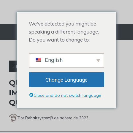
Ir
para
o
We've detected you might be
conteúdo
speaking a different language.
Cardápio
Do you want to change to:
English
TRANSPLANTE DE CABELO
Change Language
QUANTO CUSTAM OS
IMPLANTES CAPILARES E
Close and do not switch language
QUANTO TEMPO DURAM?
Por
Rehairsystem
9 de agosto de 2023