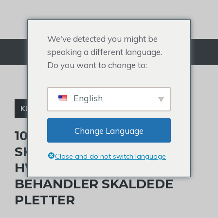
Gå
til
indhold
We've detected you might be
speaking a different language.
Menu
Do you want to change to:
English
KLIP TIL MÆND
Change Language
10 BEDSTE HÅRKLIPP TIL
SKALDET KRONE OG
Close and do not switch language
HVORDAN MAN
BEHANDLER SKALDEDE
PLETTER