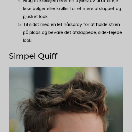
Brug et krøllejern eller en tryllestav til at tilføje
løse bølger eller krøller for et mere afslappet og
pjusket look.
Til sidst med en let hårspray for at holde stilen
på plads og bevare det afslappede, side-fejede
look.
Simpel Quiff