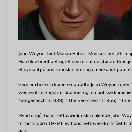
John Wayne, født Marion Robert Morrison den 26. maj 1
Han blev bredt betragtet som en af de største filmstj
et symbol på barsk maskulinitet og amerikansk patriotisme
Gennem hele sin karriere optrådte John Wayne i over 1
westernfilm, krigsfilm, dramaer og romantiske komedie
"Stagecoach" (1939), "The Searchers" (1956), "True 
Hvad angår hans nettoværdi, akkumulerede John Wayne
for hans død i 1979 blev hans nettoværdi anslået til at 
dag).