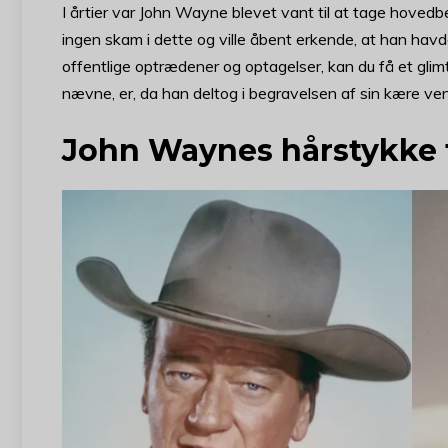
I årtier var John Wayne blevet vant til at tage hovedb
ingen skam i dette og ville åbent erkende, at han havde
offentlige optrædener og optagelser, kan du få et glimt
nævne, er, da han deltog i begravelsen af sin kære ve
John Waynes hårstykke f