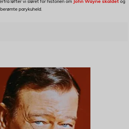
 løfter vi sløret for historien om
John Wayne skaldet
og
 berømte parykuheld.