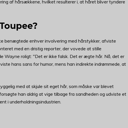
ing af hårsækkene, hvilket resulterer i, at håret bliver tyndere
 Toupee?
tigste benægtede enhver involvering med hårstykker, afviste
eret med en dristig reporter, der vovede at stille
ayne roligt: "Det er ikke falsk. Det er ægte hår. Nå, det er
 viste hans sans for humor, mens han indirekte indrømmede, at
gelig med at skjule sit eget hår, som måske var blevet
forsøgte han aldrig at vige tilbage fra sandheden og udviste et
nt i underholdningsindustrien.