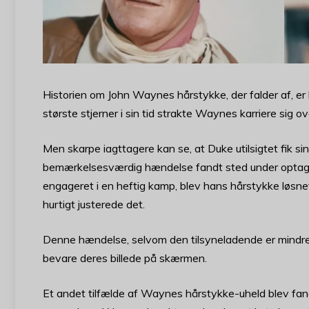
Historien om John Waynes hårstykke, der falder af, er 
største stjerner i sin tid strakte Waynes karriere sig ove
Men skarpe iagttagere kan se, at Duke utilsigtet fik s
bemærkelsesværdig hændelse fandt sted under optage
engageret i en heftig kamp, blev hans hårstykke løsnet
hurtigt justerede det.
Denne hændelse, selvom den tilsyneladende er mindre, 
bevare deres billede på skærmen.
Et andet tilfælde af Waynes hårstykke-uheld blev fang