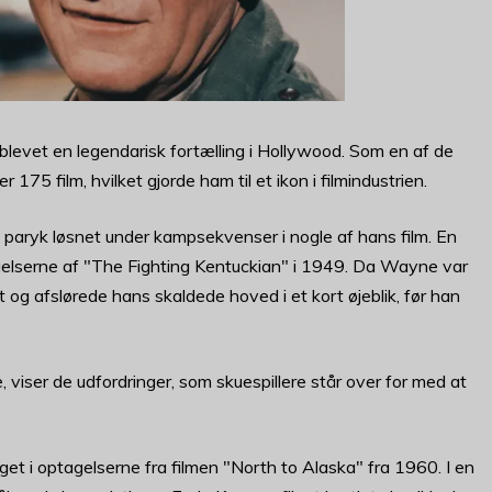
blevet en legendarisk fortælling i Hollywood. Som en af de
r 175 film, hvilket gjorde ham til et ikon i filmindustrien.
in paryk løsnet under kampsekvenser i nogle af hans film. En
lserne af "The Fighting Kentuckian" i 1949. Da Wayne var
 og afslørede hans skaldede hoved i et kort øjeblik, før han
viser de udfordringer, som skuespillere står over for med at
et i optagelserne fra filmen "North to Alaska" fra 1960. I en