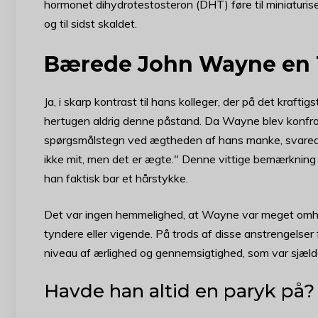
hormonet dihydrotestosteron (DHT) føre til miniaturiser
og til sidst skaldet.
Bærede John Wayne en
Ja, i skarp kontrast til hans kolleger, der på det kraf
hertugen aldrig denne påstand. Da Wayne blev konfront
spørgsmålstegn ved ægtheden af hans manke, svarede W
ikke mit, men det er ægte." Denne vittige bemærkning
han faktisk bar et hårstykke.
Det var ingen hemmelighed, at Wayne var meget omhyg
tyndere eller vigende. På trods af disse anstrengelser 
niveau af ærlighed og gennemsigtighed, som var sjælde
Havde han altid en paryk på?