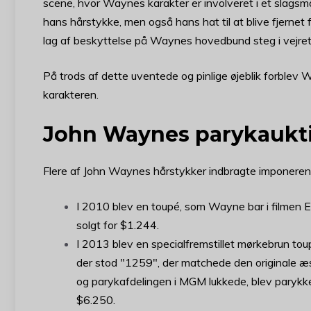
scene, hvor Waynes karakter er involveret i et slagsmå
hans hårstykke, men også hans hat til at blive fjernet
lag af beskyttelse på Waynes hovedbund steg i vejret
På trods af dette uventede og pinlige øjeblik forblev
karakteren.
John Waynes parykaukt
Flere af John Waynes hårstykker indbragte imponeren
I 2010 blev en toupé, som Wayne bar i filmen E
solgt for $1.244.
I 2013 blev en specialfremstillet mørkebrun 
der stod "1259", der matchede den originale 
og parykafdelingen i MGM lukkede, blev parykk
$6.250.