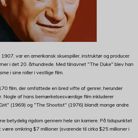
907, var en amerikansk skuespiller, instruktør og producer.
erner i det 20. århundrede. Med tilnavnet "The Duke" blev han
 i sine roller i vestlige film.
70 film, der omfattede en bred vifte af genrer, herunder
r. Nogle af hans bemærkelsesværdige film inkluderer
Grit" (1969) og "The Shootist" (1976) blandt mange andre.
 betydelig rigdom gennem hele sin karriere. På tidspunktet
være omkring $7 millioner (svarende til cirka $25 millioner i