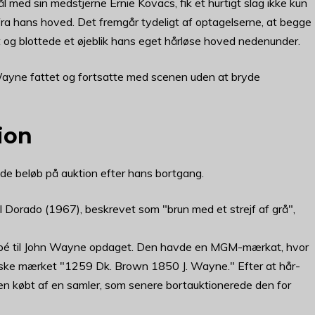
l med sin medstjerne Ernie Kovacs, fik et hurtigt slag ikke kun
 fra hans hoved. Det fremgår tydeligt af optagelserne, at begge
 og blottede et øjeblik hans eget hårløse hoved nedenunder.
 Wayne fattet og fortsatte med scenen uden at bryde
ion
de beløb på auktion efter hans bortgang.
l Dorado (1967), beskrevet som "brun med et strejf af grå",
toupé til John Wayne opdaget. Den havde en MGM-mærkat, hvor
æske mærket "1259 Dk. Brown 1850 J. Wayne." Efter at hår-
en købt af en samler, som senere bortauktionerede den for