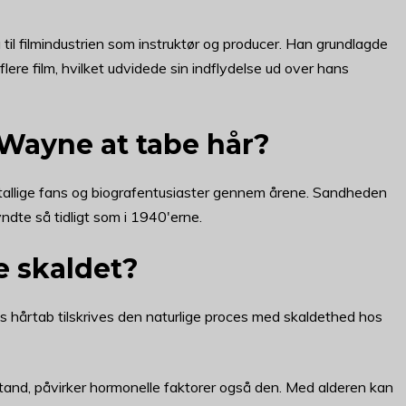
til filmindustrien som instruktør og producer. Han grundlagde
lere film, hvilket udvidede sin indflydelse ud over hans
Wayne at tabe hår?
allige fans og biografentusiaster gennem årene. Sandheden
te så tidligt som i 1940'erne.
e skaldet?
hårtab tilskrives den naturlige proces med skaldethed hos
lstand, påvirker hormonelle faktorer også den. Med alderen kan