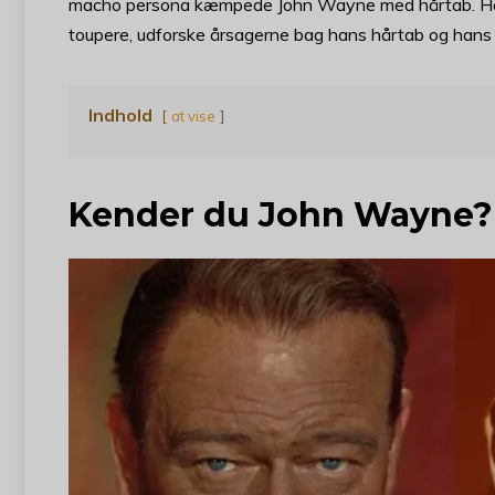
macho persona kæmpede John Wayne med hårtab. Herfra
toupere, udforske årsagerne bag hans hårtab og hans
Indhold
at vise
Kender du John Wayne?