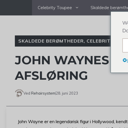
Gå
Celebrity Toupee
Skaldede berømth
til
indhold
We
Do
SKALDEDE BERØMTHEDER
,
CELEBRITY TOU
JOHN WAYNES B
AFSLØRING
Ved
Rehairsystem
28. juni 2023
John Wayne er en legendarisk figur i Hollywood, kendt fo