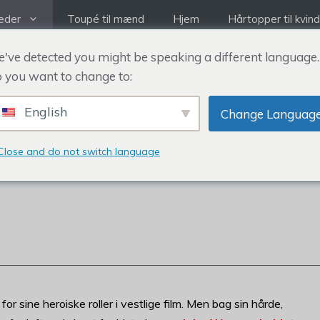
eder
Toupé til mænd
Hjem
Hårtopper til kvin
've detected you might be speaking a different language.
 you want to change to:
PEE
English
Change Languag
ALDING AND TOUPE
Close and do not switch language
r sine heroiske roller i vestlige film. Men bag sin hårde,