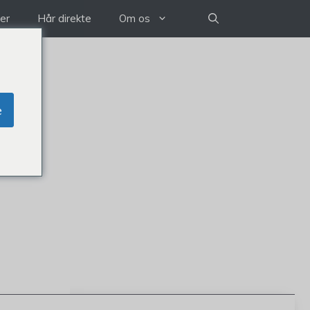
der
Hår direkte
Om os
e