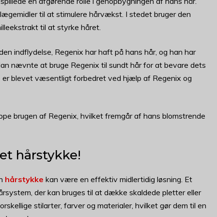
pillede en afgørende rolle i genopbygningen af hans hår.
 lægemidler til at stimulere hårvækst. I stedet bruger den
leekstrakt til at styrke håret.
 indflydelse, Regenix har haft på hans hår, og han har
n nævnte at bruge Regenix til sundt hår for at bevare dets
 er blevet væsentligt forbedret ved hjælp af Regenix og
ppe brugen af Regenix, hvilket fremgår af hans blomstrende
 et hårstykke!
en
hårstykke
kan være en effektiv midlertidig løsning. Et
hårsystem, der kan bruges til at dække skaldede pletter eller
ellige stilarter, farver og materialer, hvilket gør dem til en