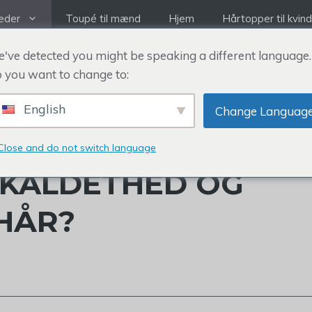
eder
Toupé til mænd
Hjem
Hårtopper til kvin
've detected you might be speaking a different language.
 you want to change to:
English
Change Languag
 MATTHEW
Close and do not switch language
KALDETHED OG
HÅR?