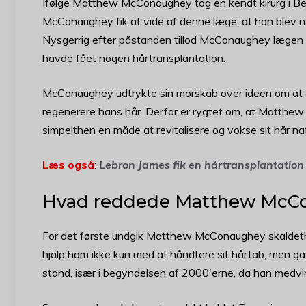
Ifølge Matthew McConaughey tog en kendt kirurg i Bever
McConaughey fik at vide af denne læge, at han blev n
Nysgerrig efter påstanden tillod McConaughey lægen a
havde fået nogen hårtransplantation.
McConaughey udtrykte sin morskab over ideen om at af
regenerere hans hår. Derfor er rygtet om, at Matthew
simpelthen en måde at revitalisere og vokse sit hår natu
Læs også
:
Lebron James fik en hårtransplantation
Hvad reddede Matthew McCon
For det første undgik Matthew McConaughey skaldethe
hjalp ham ikke kun med at håndtere sit hårtab, men gav 
stand, især i begyndelsen af 2000'erne, da han medvi