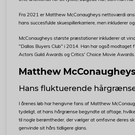
Fra 2021 er Matthew McConaugheys nettoværdi anslået
hans succesfulde skuespillerkarriere, men inkluderer o
McConaugheys største præstationer inkluderer at vinde 
"Dallas Buyers Club" i 2014. Han har også modtaget f
Actors Guild Awards og Critics' Choice Movie Awards.
Matthew McConaugheys
Hans fluktuerende hårgræns
I årenes løb har hengivne fans af Matthew McConaug
tydeligt, at hans hårgrænse begyndte at aftage, hvil
til nogle berømtheder, der vælger at omfavne deres 
genvinde sit hårs tidligere glans.