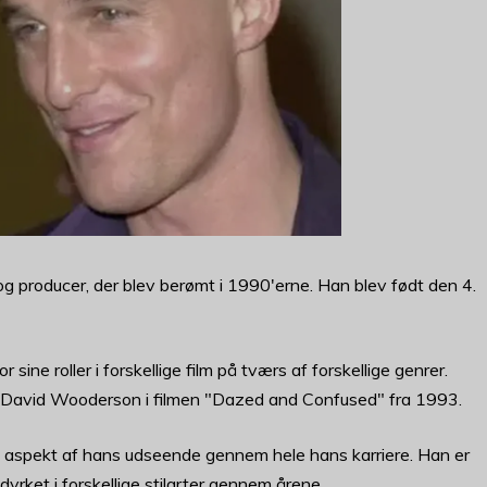
 producer, der blev berømt i 1990'erne. Han blev født den 4.
ine roller i forskellige film på tværs af forskellige genrer.
 David Wooderson i filmen "Dazed and Confused" fra 1993.
spekt af hans udseende gennem hele hans karriere. Han er
dyrket i forskellige stilarter gennem årene.