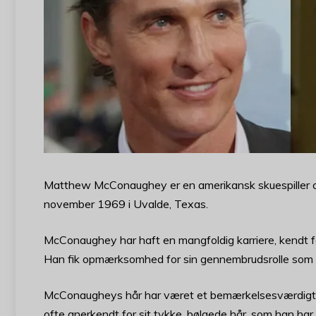
Matthew McConaughey er en amerikansk skuespiller og
november 1969 i Uvalde, Texas.
McConaughey har haft en mangfoldig karriere, kendt for s
Han fik opmærksomhed for sin gennembrudsrolle som
McConaugheys hår har været et bemærkelsesværdigt a
ofte anerkendt for sit tykke, bølgede hår, som han har 