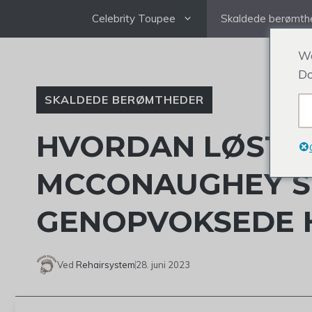
Gå
Celebrity Toupee
Skaldede berømth
til
indhold
We
Do
SKALDEDE BERØMTHEDER
HVORDAN LØSTE
MCCONAUGHEY S
GENOPVOKSEDE 
Ved
Rehairsystem
28. juni 2023