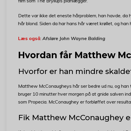
film som The Bryllups planlægger.
Dette var ikke det eneste hårproblem, han havde, da 
hår blond. Siden da har hans hår været krøllet, og han h
Læs også
:
Afsløre John Wayne Balding
Hvordan får Matthew M
Hvorfor er han mindre skalde
Matthew McConaugheys hår ser bedre ud nu, og han tils
bruger 10 minutter hver morgen på at gnide salven in
som Propecia. McConaughey er forbløffet over resulta
Fik Matthew McConaughey en