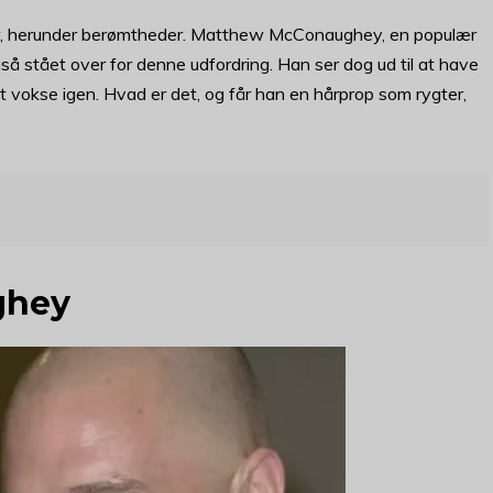
der, herunder berømtheder. Matthew McConaughey, en populær
så stået over for denne udfordring. Han ser dog ud til at have
l at vokse igen. Hvad er det, og får han en hårprop som rygter,
ghey