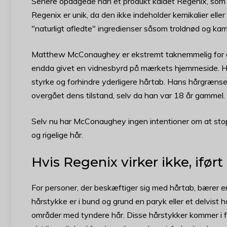
Senere opdagede han et produkt kaldet Regenix, som s
Regenix er unik, da den ikke indeholder kemikalier eller
"naturligt afledte" ingredienser såsom troldnød og kamil
Matthew McConaughey er ekstremt taknemmelig for den
endda givet en vidnesbyrd på mærkets hjemmeside. Ha
styrke og forhindre yderligere hårtab. Hans hårgrænse
overgået dens tilstand, selv da han var 18 år gammel.
Selv nu har McConaughey ingen intentioner om at sto
og rigelige hår.
Hvis
Regenix virker ikke, iført
For personer, der beskæftiger sig med hårtab, bærer 
hårstykke er i bund og grund en paryk eller et delvist 
områder med tyndere hår. Disse hårstykker kommer i forsk