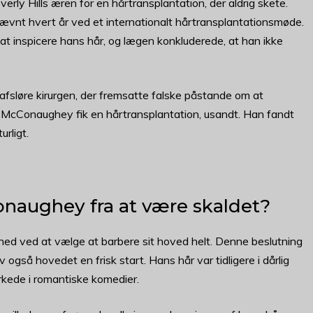
ly Hills æren for en hårtransplantation, der aldrig skete.
ævnt hvert år ved et internationalt hårtransplantationsmøde.
t inspicere hans hår, og lægen konkluderede, at han ikke
sløre kirurgen, der fremsatte falske påstande om at
 McConaughey fik en hårtransplantation, usandt. Han fandt
rligt.
aughey fra at være skaldet?
d ved at vælge at barbere sit hoved helt. Denne beslutning
også hovedet en frisk start. Hans hår var tidligere i dårlig
rkede i romantiske komedier.