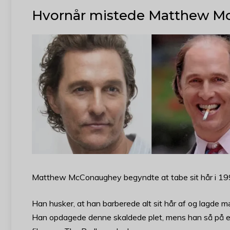
Hvornår mistede Matthew Mc
Matthew McConaughey begyndte at tabe sit hår i 199
Han husker, at han barberede alt sit hår af og lagde m
Han opdagede denne skaldede plet, mens han så på et bi