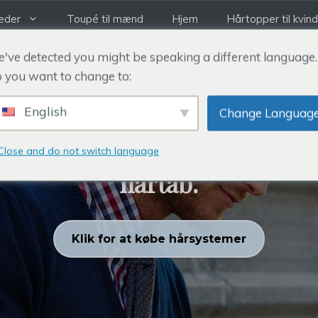
eder
Toupé til mænd
Hjem
Hårtopper til kvin
've detected you might be speaking a different language.
 you want to change to:
English
REHAIR SYSTEM
Change Languag
 hårtopper til kvinder, ber
Close and do not switch language
hårtab.
Klik for at købe hårsystemer