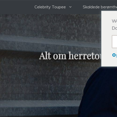
Gå
Celebrity Toupee
Skaldede berømth
til
indhold
We
Do
Alt om herretoupé,