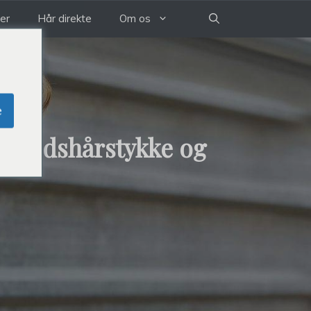
der
Hår direkte
Om os
e
ømthedshårstykke og