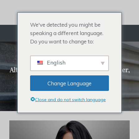
Gå
til
indhold
We've detected you might be
speaking a different language.
Menu
Do you want to change to:
REHAIR SYSTEM
English
Alt om herretoupé, hårtopper til kvinder,
berømthedshårstykke og hårtab.
Change Language
Klik for at købe hårsystemer
Close and do not switch language