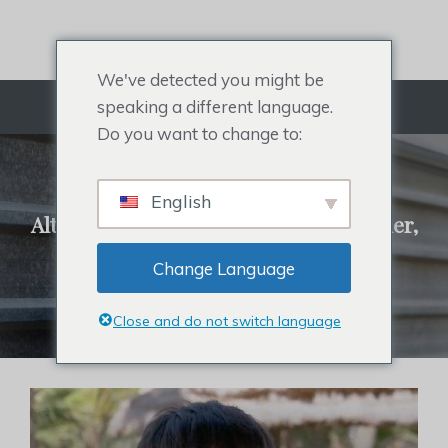
Gå
til
indhold
We've detected you might be
speaking a different language.
Menu
Do you want to change to:
REHAIR SYSTEM
English
Alt om herretoupé, hårtopper til kvinder,
berømthedshårstykke og hårtab.
Change Language
Klik for at købe hårsystemer
Close and do not switch language